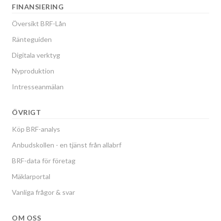
FINANSIERING
Översikt BRF-Lån
Ränteguiden
Digitala verktyg
Nyproduktion
Intresseanmälan
ÖVRIGT
Köp BRF-analys
Anbudskollen - en tjänst från allabrf
BRF-data för företag
Mäklarportal
Vanliga frågor & svar
OM OSS