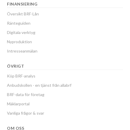
FINANSIERING
Översikt BRF-Lån
Ränteguiden
Digitala verktyg
Nyproduktion
Intresseanmälan
ÖVRIGT
Köp BRF-analys
Anbudskollen - en tjänst från allabrf
BRF-data för företag
Mäklarportal
Vanliga frågor & svar
OM OSS