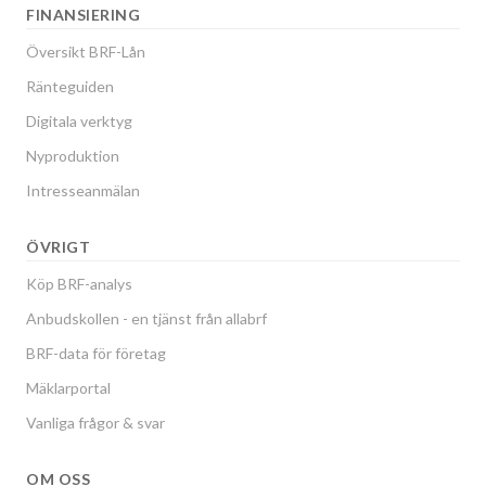
FINANSIERING
Översikt BRF-Lån
Ränteguiden
Digitala verktyg
Nyproduktion
Intresseanmälan
ÖVRIGT
Köp BRF-analys
Anbudskollen - en tjänst från allabrf
BRF-data för företag
Mäklarportal
Vanliga frågor & svar
OM OSS