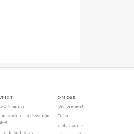
VRIGT
OM OSS
p BRF-analys
Om företaget
budskollen - en tjänst från
Team
labrf
Jobba hos oss
F-data för företag