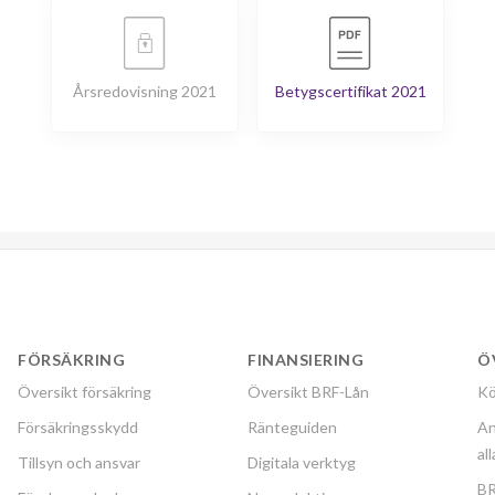
Årsredovisning 2021
Betygscertifikat 2021
FÖRSÄKRING
FINANSIERING
Ö
Översikt försäkring
Översikt BRF-Lån
Kö
Försäkringsskydd
Ränteguiden
An
al
Tillsyn och ansvar
Digitala verktyg
BR