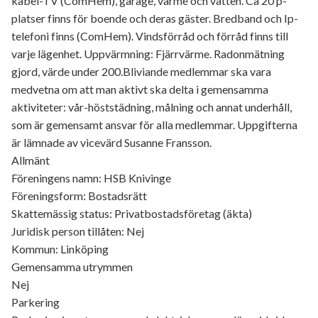
kabel-TV (ComHem), garage, värme och vatten. Ca 20 p-
platser finns för boende och deras gäster. Bredband och Ip-
telefoni finns (ComHem). Vindsförråd och förråd finns till
varje lägenhet. Uppvärmning: Fjärrvärme. Radonmätning
gjord, värde under 200.Bliviande medlemmar ska vara
medvetna om att man aktivt ska delta i gemensamma
aktiviteter: vår-höststädning, målning och annat underhåll,
som är gemensamt ansvar för alla medlemmar. Uppgifterna
är lämnade av vicevärd Susanne Fransson.
Allmänt
Föreningens namn: HSB Knivinge
Föreningsform: Bostadsrätt
Skattemässig status: Privatbostadsföretag (äkta)
Juridisk person tillåten: Nej
Kommun: Linköping
Gemensamma utrymmen
Nej
Parkering