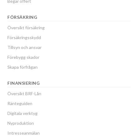
Begär offert
FÖRSÄKRING
Översikt försäkring
Försäkringsskydd
Tillsyn och ansvar
Förebygg skador
Skapa förfrågan
FINANSIERING
Översikt BRF-Lån
Ränteguiden
Digitala verktyg
Nyproduktion
Intresseanmälan