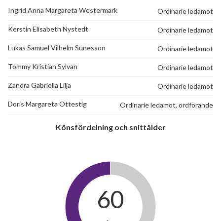
Ingrid Anna Margareta Westermark
Ordinarie ledamot
Håcklagatan 40
1
-
Kerstin Elisabeth Nystedt
Ordinarie ledamot
Håcklagatan 42
1
-
Lukas Samuel Vilhelm Sunesson
Ordinarie ledamot
Håcklagatan 44
1
-
Tommy Kristian Sylvan
Ordinarie ledamot
Zandra Gabriella Lilja
Ordinarie ledamot
Doris Margareta Ottestig
Ordinarie ledamot, ordförande
Könsfördelning och snittålder
60