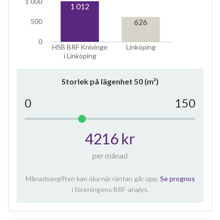
1 000
1 012
626
500
0
HSB BRF Knivinge
Linköping
i Linköping
Storlek på lägenhet
50
(m²)
0
150
4216 kr
per månad
Månadsavgiften kan öka när räntan går upp.
Se prognos
i föreningens BRF-analys.