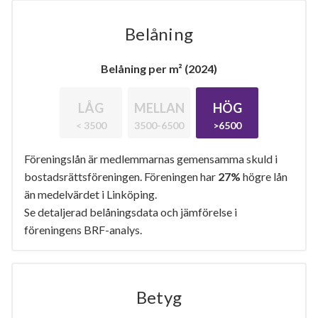
Belåning
Belåning per m² (2024)
LÅG
MELLAN
HÖG
< 3500
3500-6500
>6500
Föreningslån är medlemmarnas gemensamma skuld i
bostadsrättsföreningen. Föreningen har
27%
högre lån
än medelvärdet i Linköping.
Se detaljerad belåningsdata och jämförelse i
föreningens BRF-analys.
Betyg