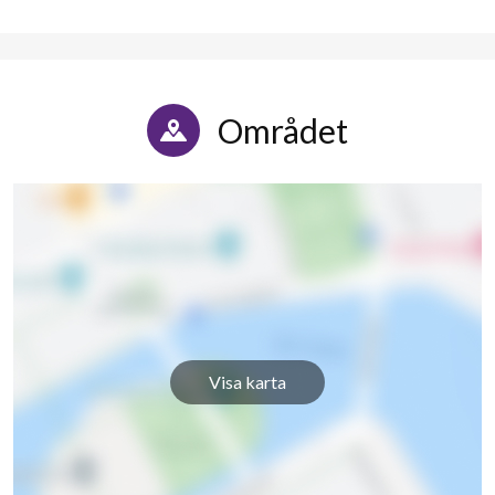
Härnegatan 71
1
-
Härnegatan 73
1
-
Härnegatan 77
1
-
Området
Härnegatan 79
1
-
Härnegatan 81
1
-
Härnegatan 83
1
-
Härnegatan 85
1
-
Härnegatan 87
1
-
Visa karta
Härnegatan 89
1
-
Härnegatan 91
1
-