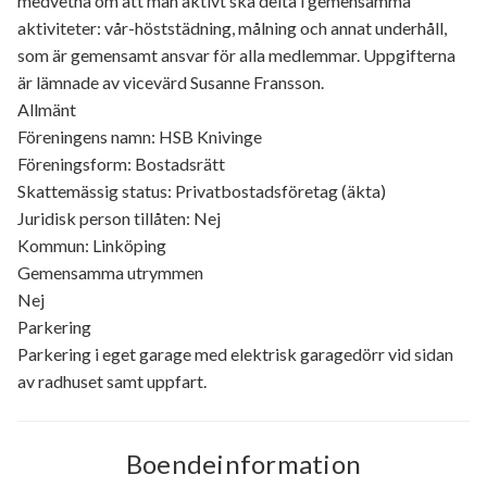
medvetna om att man aktivt ska delta i gemensamma
aktiviteter: vår-höststädning, målning och annat underhåll,
som är gemensamt ansvar för alla medlemmar. Uppgifterna
är lämnade av vicevärd Susanne Fransson.
Allmänt
Föreningens namn: HSB Knivinge
Föreningsform: Bostadsrätt
Skattemässig status: Privatbostadsföretag (äkta)
Juridisk person tillåten: Nej
Kommun: Linköping
Gemensamma utrymmen
Nej
Parkering
Parkering i eget garage med elektrisk garagedörr vid sidan
av radhuset samt uppfart.
Boendeinformation