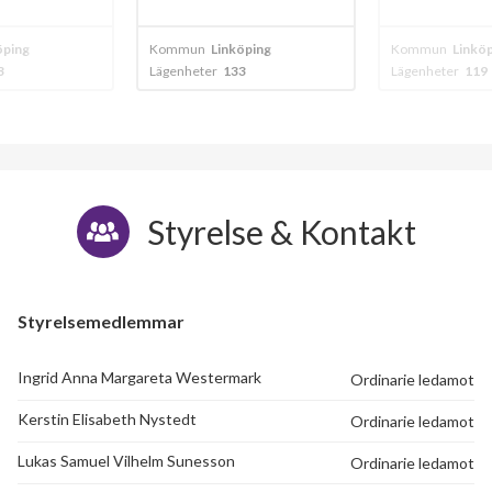
Håcklagatan 14
1
-
öping
Kommun
Linköping
Kommun
Linkö
3
Lägenheter
119
Lägenheter
60
Håcklagatan 16
1
1
Håcklagatan 18
1
-
Håcklagatan 20
1
-
Styrelse & Kontakt
Håcklagatan 34
1
-
Håcklagatan 36
1
-
Styrelsemedlemmar
Håcklagatan 38
1
-
Ingrid Anna Margareta Westermark
Ordinarie ledamot
Håcklagatan 40
1
-
Kerstin Elisabeth Nystedt
Ordinarie ledamot
Håcklagatan 42
1
-
Lukas Samuel Vilhelm Sunesson
Ordinarie ledamot
Håcklagatan 44
1
-