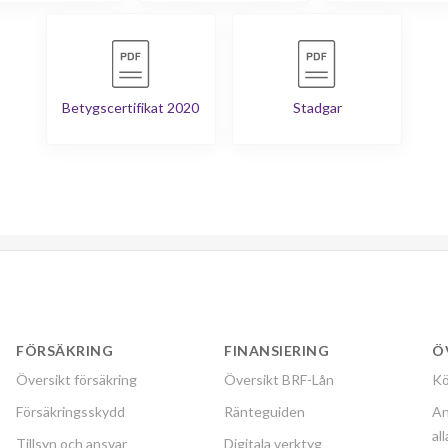
Betygscertifikat 2020
Stadgar
FÖRSÄKRING
FINANSIERING
Ö
Översikt försäkring
Översikt BRF-Lån
Kö
Försäkringsskydd
Ränteguiden
An
al
Tillsyn och ansvar
Digitala verktyg