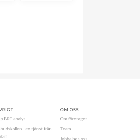
VRIGT
OM OSS
p BRF-analys
Om företaget
budskollen - en tjänst från
Team
labrf
Jobba hos oss