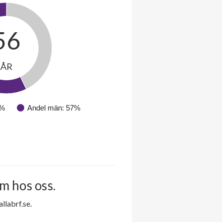
56
ÅR
3%
Andel män: 57%
m hos oss.
labrf.se.