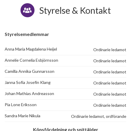
Styrelse & Kontakt
Munkegärdegatan 199
1
2
Munkegärdegatan 201
1
-
Styrelsemedlemmar
Munkegärdegatan 203
1
-
Anna Maria Magdalena Heijel
Ordinarie ledamot
Munkegärdegatan 205
1
2
Annelie Cornelia Esbjörnsson
Ordinarie ledamot
Munkegärdegatan 207
1
-
Camilla Annika Gunnarsson
Ordinarie ledamot
Munkegärdegatan 209
1
-
Janna Sofia Josefin Klang
Ordinarie ledamot
Munkegärdegatan 211
1
-
Johan Mathias Andreasson
Ordinarie ledamot
Pia Lone Eriksson
Ordinarie ledamot
Munkegärdegatan 213
1
-
Sandra Marie Nikula
Ordinarie ledamot, ordförande
Munkegärdegatan 215
1
-
Könsfördelning och snittålder