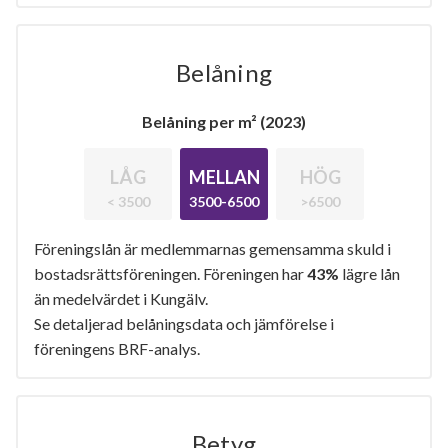
Belåning
Belåning per m² (2023)
LÅG
MELLAN
HÖG
< 3500
3500-6500
>6500
Föreningslån är medlemmarnas gemensamma skuld i
bostadsrättsföreningen. Föreningen har
43%
lägre lån
än medelvärdet i Kungälv.
Se detaljerad belåningsdata och jämförelse i
föreningens BRF-analys.
Betyg