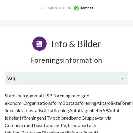
I samarbete med
Info & Bilder
Föreningsinformation
Välj
Generell information
Stabil och gammal HSB förening med god
ekonomi.OrganisationsformBostadsföreningÄkta/oäktaFören
är en äkta bostadsrättsföreningAntal lägenheter59Antal
lokaler i föreningen1Tv och bredbandGruppavtal via
Comhem med basutbud av TV, bredband och
telefoni.ParkeringFöreningen förfogar över 46