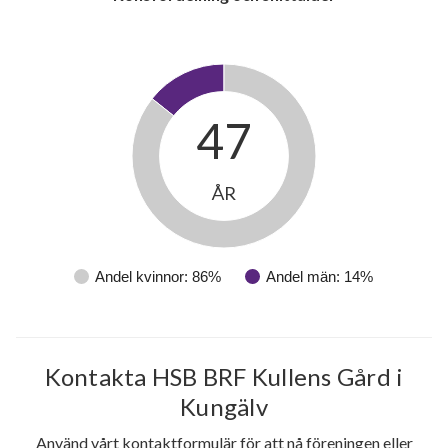
Munkegärdegatan 217
1
-
Munkegärdegatan 219
1
-
Munkegärdegatan 221
1
-
47
Munkegärdegatan 223
1
2
Munkegärdegatan 225
1
-
ÅR
Munkegärdegatan 227
1
-
Andel kvinnor: 86%
Andel män: 14%
59
Kontakta HSB BRF Kullens Gård i
Kungälv
lägenheter
Använd vårt kontaktformulär för att nå föreningen eller