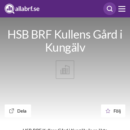
HSB BRF Kullens Gård i
Kungälv
Dela
Följ