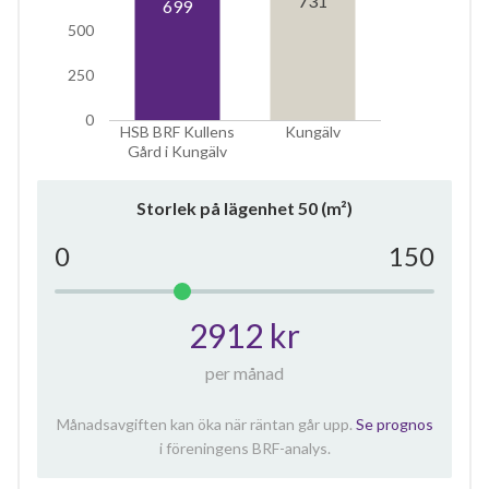
699
500
250
0
HSB BRF Kullens
Kungälv
Gård i Kungälv
Storlek på lägenhet
50
(m²)
0
150
2912 kr
per månad
Månadsavgiften kan öka när räntan går upp.
Se prognos
i föreningens BRF-analys.