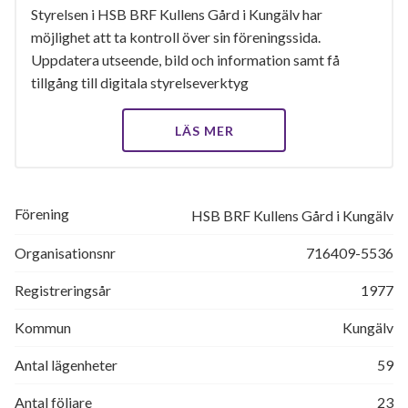
Styrelsen i HSB BRF Kullens Gård i Kungälv har
möjlighet att ta kontroll över sin föreningssida.
Uppdatera utseende, bild och information samt få
tillgång till digitala styrelseverktyg
LÄS MER
Förening
HSB BRF Kullens Gård i Kungälv
Organisationsnr
716409-5536
Registreringsår
1977
Kommun
Kungälv
Antal lägenheter
59
Antal följare
23