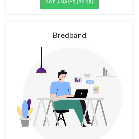
KÖP ANALYS (99 KR)
Bredband