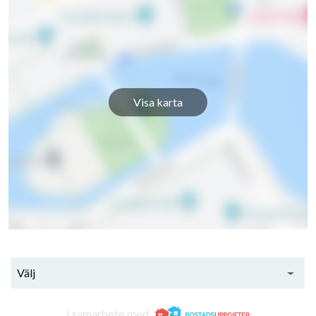
Munkegärdegatan 159
1
-
Munkegärdegatan 161
1
-
Munkegärdegatan 163
1
1
Visa karta
Munkegärdegatan 165
1
-
Munkegärdegatan 167
1
-
Munkegärdegatan 169
1
2
Munkegärdegatan 171
1
-
Munkegärdegatan 173
1
-
Välj
Munkegärdegatan 175
1
-
I samarbete med