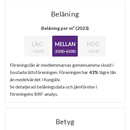
Belåning
Belåning per m² (2023)
LÅG
MELLAN
HÖG
< 3500
3500-6500
>6500
Föreningslån är medlemmarnas gemensamma skuld i
bostadsrättsföreningen. Föreningen har
43%
lägre lån
än medelvärdet i Kungälv.
Se detaljerad belåningsdata och jämförelse i
föreningens BRF-analys.
Betyg