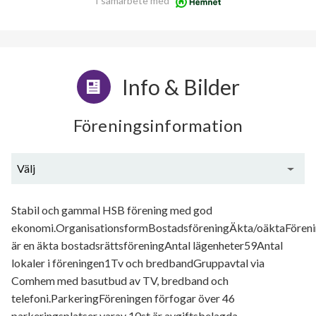
I samarbete med
Info & Bilder
Föreningsinformation
Välj
Generell information
Stabil och gammal HSB förening med god
ekonomi.OrganisationsformBostadsföreningÄkta/oäktaFören
är en äkta bostadsrättsföreningAntal lägenheter59Antal
lokaler i föreningen1Tv och bredbandGruppavtal via
Comhem med basutbud av TV, bredband och
telefoni.ParkeringFöreningen förfogar över 46
parkeringsplatser varav 10st är avgiftsbelagda