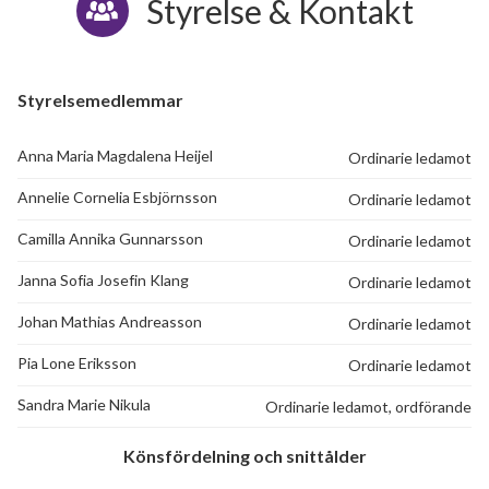
Styrelse & Kontakt
Munkegärdegatan 199
1
2
Munkegärdegatan 201
1
-
Styrelsemedlemmar
Munkegärdegatan 203
1
-
Anna Maria Magdalena Heijel
Ordinarie ledamot
Munkegärdegatan 205
1
2
Annelie Cornelia Esbjörnsson
Ordinarie ledamot
59
Munkegärdegatan 207
1
-
Camilla Annika Gunnarsson
Ordinarie ledamot
Munkegärdegatan 209
1
-
Janna Sofia Josefin Klang
lägenheter
Ordinarie ledamot
Munkegärdegatan 211
1
-
Johan Mathias Andreasson
Ordinarie ledamot
Pia Lone Eriksson
Ordinarie ledamot
Munkegärdegatan 213
1
-
Sandra Marie Nikula
Ordinarie ledamot, ordförande
Munkegärdegatan 215
1
-
Könsfördelning och snittålder
Munkegärdegatan 217
1
-