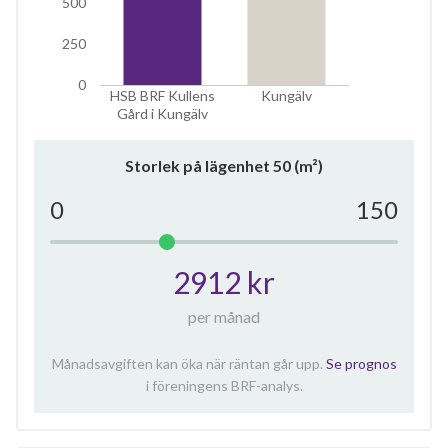
500
250
0
HSB BRF Kullens
Kungälv
Gård i Kungälv
Storlek på lägenhet
50
(m²)
0
150
2912 kr
per månad
Månadsavgiften kan öka när räntan går upp.
Se prognos
i föreningens BRF-analys.