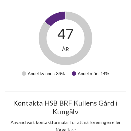
Munkegärdegatan 219
1
-
Munkegärdegatan 221
1
-
47
Munkegärdegatan 223
1
2
Munkegärdegatan 225
1
-
ÅR
Munkegärdegatan 227
1
-
Andel kvinnor: 86%
Andel män: 14%
Kontakta HSB BRF Kullens Gård i
Kungälv
Använd vårt kontaktformulär för att nå föreningen eller
förvaltare