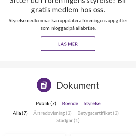
Sitter du i föreningens styrelse? Bli
gratis medlem hos oss.
Kyrkeby 62
1
-
Styrelsemedlemmar kan uppdatera föreningens uppgifter
Kyrkeby 63
1
1
som inloggad på allabrf.se.
Kyrkeby 64
1
-
LÄS MER
Kyrkeby 65
1
-
Kyrkeby 66
1
-
Kyrkeby 67
1
-
Dokument
Kyrkeby 68
1
-
Publik (7)
Boende
Styrelse
Kyrkeby 69
1
-
Alla (7)
Årsredovisning (3)
Betygscertifikat (3)
Stadgar (1)
Kyrkeby 70
1
-