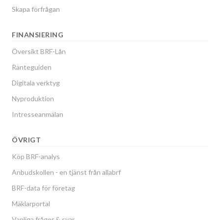
Skapa förfrågan
FINANSIERING
Översikt BRF-Lån
Ränteguiden
Digitala verktyg
Nyproduktion
Intresseanmälan
ÖVRIGT
Köp BRF-analys
Anbudskollen - en tjänst från allabrf
BRF-data för företag
Mäklarportal
Vanliga frågor & svar