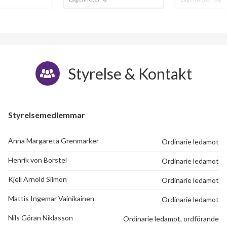
Kyrkeby 42
1
-
Kyrkeby 43
1
1
Kyrkeby 44
1
-
Styrelse & Kontakt
Kyrkeby 45
1
-
Kyrkeby 46
1
-
Styrelsemedlemmar
Kyrkeby 47
1
-
Anna Margareta Grenmarker
Ordinarie ledamot
Kyrkeby 48
1
-
Henrik von Borstel
Ordinarie ledamot
Kyrkeby 49
1
-
Kjell Arnold Siimon
Ordinarie ledamot
Kyrkeby 50
1
-
Mattis Ingemar Vainikainen
Ordinarie ledamot
Kyrkeby 51
1
-
Nils Göran Niklasson
Ordinarie ledamot, ordförande