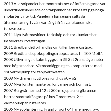
2013 Alla solpaneler har monterats ner då infästningarna var
underdimensionerade och takpannor har krossats pga höga
snölaster vintertid. Panelerna har senare sålts då
återmontering, tyvärr var långt ifrån var ekonomiskt
försvarbart.
2011 Nya tvättmaskiner, torkskåp och torktumlare har
installerats i tvättstugan.
2011 Bredbandetförhandlas om till en lägre kostnad.
2009 Bredbandsuppkopplingen uppdateras till 100 Mbit/s
2008 Uthyrningslokaler byggs om till 3 st 2rumslägenheter
med hög standard, Värmeanläggningen kompletteras med
1st värmepump för tappvarmvatten.
2008 Ny dränering utföres runt hus 60 – 62
2007 Nya fönster monteras för värme och komfort.
2007 Bergvärme med 12 st 300 m djupa energibrunnar
borras samt solfångare på hus C monteras. 2 st
värmepumpar installeras
2006 Ny sophantering.. Framför port 64 har en nedgrävd