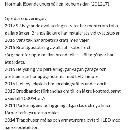
Normalt löpande underhåll enligt hemsidan (201217)
Gjorda renoveringar:
2017 Självlysande evakueringsskyltar har monterats i alla
gällargångar. Brandsläckare har instalerats vid tvättstugan
2016 Våra tak har arbetssäkrats med vajer
2016 Brandgastätning av alla el-, kabel- och
rörgenomföringar mellan brandceller i källargångar har
åtgärdats.
2016 Belysning vid parkering, gånvägar, garage och
portnummer har uppgraderats med LED lampor
2016 Helt ny lekplats har iordningställts under april.
2015 Bredbandet förhandlas om till en lägre kostnad, samt
ökas till 1000Mbit/s.
2014 Parkeringens beläggning åtgärdas och nya linjer
förparkeringsrutorna målas.
2014 Trapphusen målas och armaturerna byts till LED med
närvarodetektor.