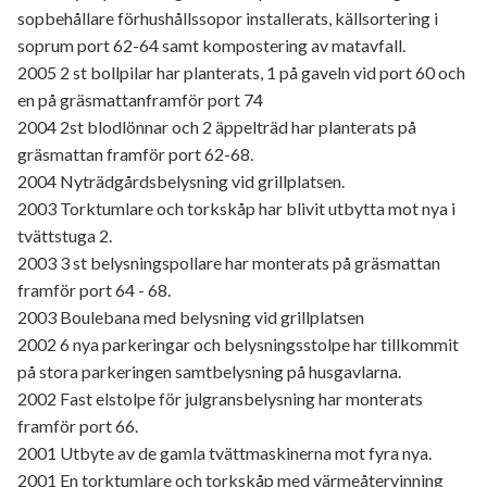
sopbehållare förhushållssopor installerats, källsortering i
soprum port 62-64 samt kompostering av matavfall.
2005 2 st bollpilar har planterats, 1 på gaveln vid port 60 och
en på gräsmattanframför port 74
2004 2st blodlönnar och 2 äppelträd har planterats på
gräsmattan framför port 62-68.
2004 Nyträdgårdsbelysning vid grillplatsen.
2003 Torktumlare och torkskåp har blivit utbytta mot nya i
tvättstuga 2.
2003 3 st belysningspollare har monterats på gräsmattan
framför port 64 - 68.
2003 Boulebana med belysning vid grillplatsen
2002 6 nya parkeringar och belysningsstolpe har tillkommit
på stora parkeringen samtbelysning på husgavlarna.
2002 Fast elstolpe för julgransbelysning har monterats
framför port 66.
2001 Utbyte av de gamla tvättmaskinerna mot fyra nya.
2001 En torktumlare och torkskåp med värmeåtervinning