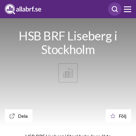
HSB BRF Liseberg i
Stockholm
Dela
Följ