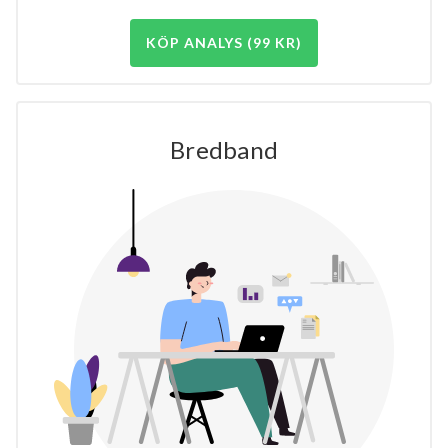
KÖP ANALYS (99 KR)
Bredband