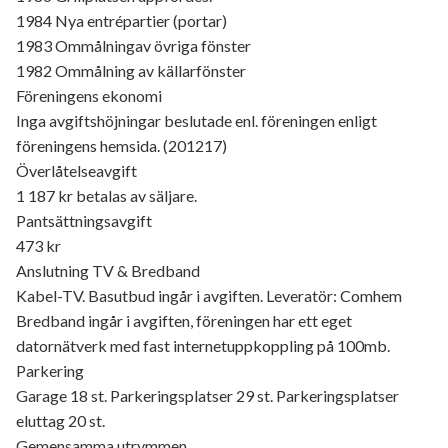
1984 Nya entrépartier (portar)
1983 Ommålningav övriga fönster
1982 Ommålning av källarfönster
Föreningens ekonomi
Inga avgiftshöjningar beslutade enl. föreningen enligt
föreningens hemsida. (201217)
Överlåtelseavgift
1 187 kr betalas av säljare.
Pantsättningsavgift
473 kr
Anslutning TV & Bredband
Kabel-TV. Basutbud ingår i avgiften. Leveratör: Comhem
Bredband ingår i avgiften, föreningen har ett eget
datornätverk med fast internetuppkoppling på 100mb.
Parkering
Garage 18 st. Parkeringsplatser 29 st. Parkeringsplatser
eluttag 20 st.
Gemensamma utrymmen