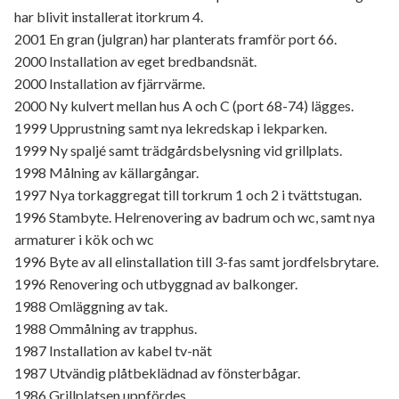
har blivit installerat itorkrum 4.
2001 En gran (julgran) har planterats framför port 66.
2000 Installation av eget bredbandsnät.
2000 Installation av fjärrvärme.
2000 Ny kulvert mellan hus A och C (port 68-74) lägges.
1999 Upprustning samt nya lekredskap i lekparken.
1999 Ny spaljé samt trädgårdsbelysning vid grillplats.
1998 Målning av källargångar.
1997 Nya torkaggregat till torkrum 1 och 2 i tvättstugan.
1996 Stambyte. Helrenovering av badrum och wc, samt nya
armaturer i kök och wc
1996 Byte av all elinstallation till 3-fas samt jordfelsbrytare.
1996 Renovering och utbyggnad av balkonger.
1988 Omläggning av tak.
1988 Ommålning av trapphus.
1987 Installation av kabel tv-nät
1987 Utvändig plåtbeklädnad av fönsterbågar.
1986 Grillplatsen uppfördes.