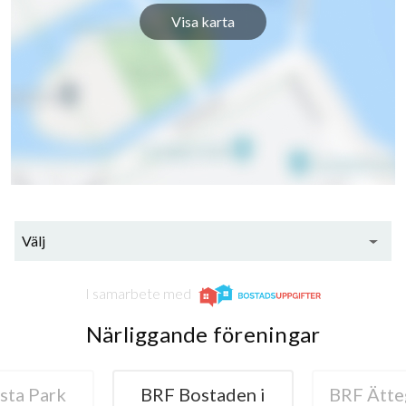
Visa karta
Välj
I samarbete med
Närliggande föreningar
sta Park
BRF Bostaden i
BRF Ätte