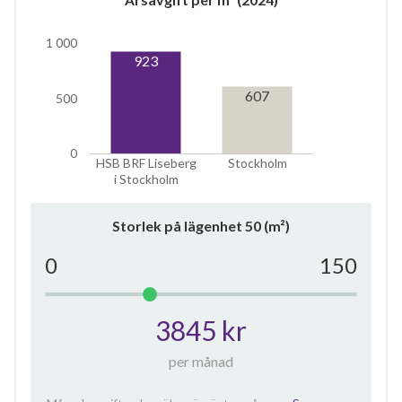
1 000
923
607
500
0
HSB BRF Liseberg
Stockholm
i Stockholm
Storlek på lägenhet
50
(m²)
0
150
3845 kr
per månad