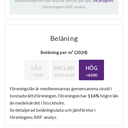
Månadsavgiften kan öka när räntan går upp.
Se prognos
i föreningens BRF-analys.
Belåning
Belåning per m² (2024)
LÅG
MELLAN
HÖG
< 3500
3500-6500
>6500
Föreningslån är medlemmarnas gemensamma skuld i
bostadsrättsföreningen. Föreningen har
116%
högre lån
än medelvärdet i Stockholm.
Se detaljerad belåningsdata och jämförelse i
föreningens BRF-analys.