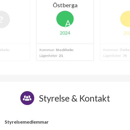
Östberga
A
2024
20
kholm
Kommun
Stockholm
Kommun
Östber
Lägenheter
21
Lägenheter
74
Styrelse & Kontakt
Styrelsemedlemmar