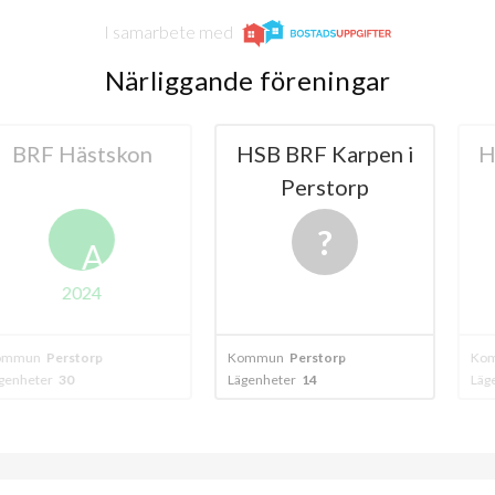
I samarbete med
Närliggande föreningar
ästskon
HSB BRF Karpen i
HSB BRF 
Perstorp
Pers
A
024
torp
Kommun
Perstorp
Kommun
Perst
Lägenheter
14
Lägenheter
60