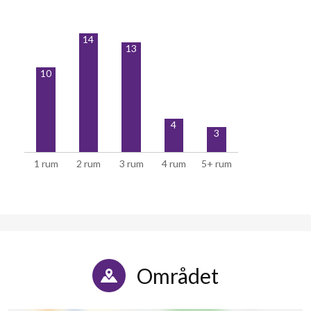
14
13
10
4
3
1 rum
2 rum
3 rum
4 rum
5+ rum
Området