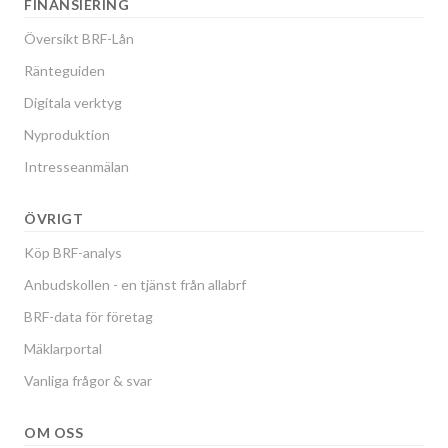
FINANSIERING
Översikt BRF-Lån
Ränteguiden
Digitala verktyg
Nyproduktion
Intresseanmälan
ÖVRIGT
Köp BRF-analys
Anbudskollen - en tjänst från allabrf
BRF-data för företag
Mäklarportal
Vanliga frågor & svar
OM OSS