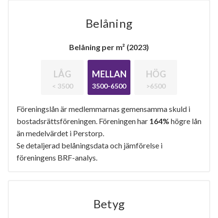
Belåning
Belåning per m² (2023)
LÅG
MELLAN
HÖG
< 3500
3500-6500
>6500
Föreningslån är medlemmarnas gemensamma skuld i
bostadsrättsföreningen. Föreningen har
164%
högre lån
än medelvärdet i Perstorp.
Se detaljerad belåningsdata och jämförelse i
föreningens BRF-analys.
Betyg