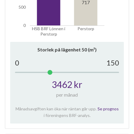
717
500
0
HSB BRF Lönnen i
Perstorp
Perstorp
Storlek på lägenhet
50
(m²)
0
150
3462 kr
per månad
Månadsavgiften kan öka när räntan går upp.
Se prognos
i föreningens BRF-analys.