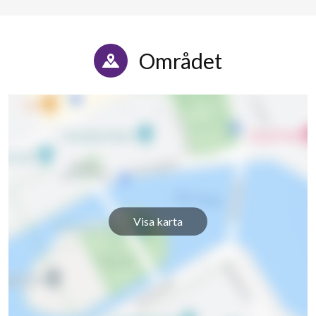
Området
Visa karta