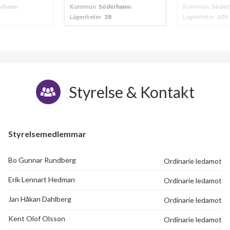
erhamn
Kommun
Söderhamn
Kommun
Söder
Lägenheter
38
Lägenheter
101
Styrelse & Kontakt
Styrelsemedlemmar
Bo Gunnar Rundberg
Ordinarie ledamot
Erik Lennart Hedman
Ordinarie ledamot
Jan Håkan Dahlberg
Ordinarie ledamot
Kent Olof Olsson
Ordinarie ledamot