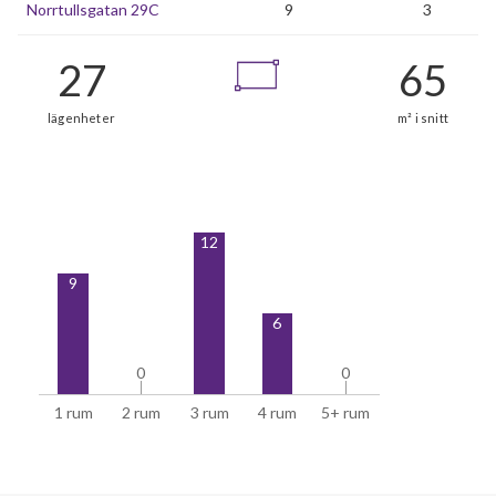
Norrtullsgatan 29C
9
3
27
12
lägenheter
9
6
0
0
0
0
1 rum
2 rum
3 rum
4 rum
5+ rum