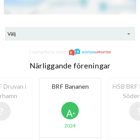
Välj
I samarbete med
Närliggande föreningar
 Druvan i
BRF Bananen
HSB BRF 
rhamn
Söde
A
+
2024