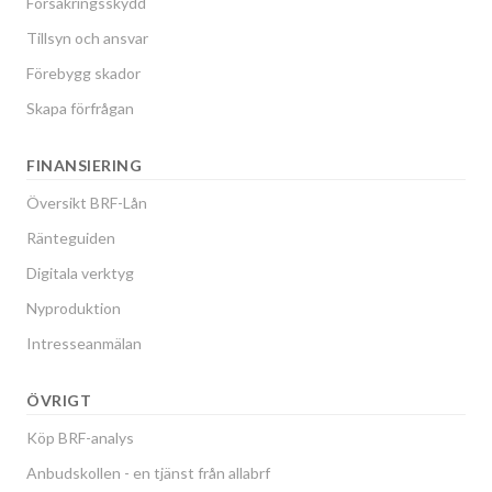
Försäkringsskydd
Tillsyn och ansvar
Förebygg skador
Skapa förfrågan
FINANSIERING
Översikt BRF-Lån
Ränteguiden
Digitala verktyg
Nyproduktion
Intresseanmälan
ÖVRIGT
Köp BRF-analys
Anbudskollen - en tjänst från allabrf