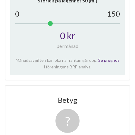
Storlek på lägenhet
50
(m²)
0
150
0 kr
per månad
Månadsavgiften kan öka när räntan går upp.
Se prognos
i föreningens BRF-analys.
Betyg