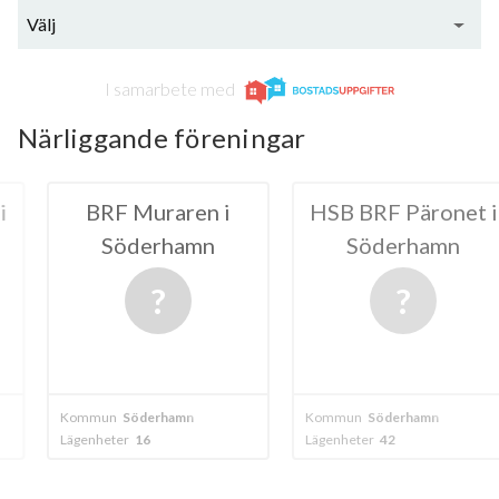
Välj
I samarbete med
Närliggande föreningar
raren i
HSB BRF Päronet i
B
rhamn
Söderhamn
Söderha
erhamn
Kommun
Söderhamn
Kommun
Söder
Lägenheter
42
Lägenheter
29