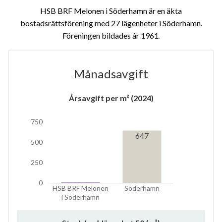
HSB BRF Melonen i Söderhamn är en äkta
bostadsrättsförening med 27 lägenheter i Söderhamn.
Föreningen bildades år 1961
Månadsavgift
Årsavgift per m² (2024)
750
9
647
500
250
lägenheter
0
HSB BRF Melonen
Söderhamn
i Söderhamn