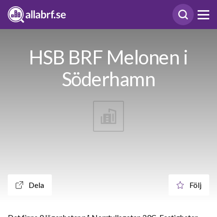
HSB BRF Melonen i
Söderhamn
Dela
Följ