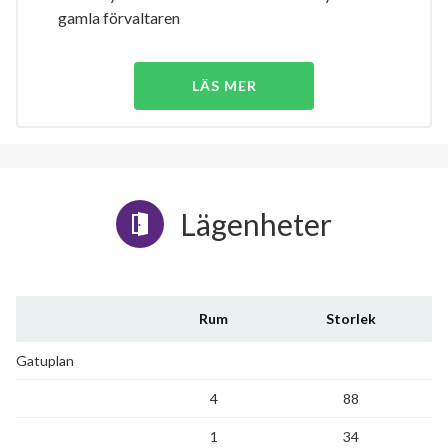
gamla förvaltaren
LÄS MER
Lägenheter
Rum
Storlek
Gatuplan
4
88
1
34