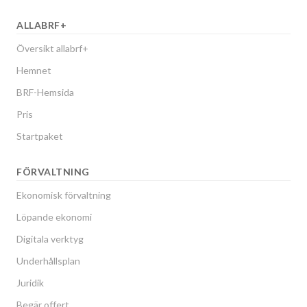
ALLABRF+
Översikt allabrf+
Hemnet
BRF-Hemsida
Pris
Startpaket
FÖRVALTNING
Ekonomisk förvaltning
Löpande ekonomi
Digitala verktyg
Underhållsplan
Juridik
Begär offert