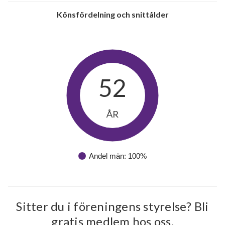
Könsfördelning och snittålder
52
ÅR
Andel män: 100%
Sitter du i föreningens styrelse? Bli
gratis medlem hos oss.