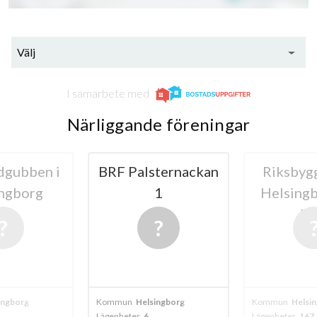
Välj
I samarbete med
Närliggande föreningar
dgubben i
BRF Palsternackan
Riksbyg
ngborg
1
Helsing
Nr
ingborg
Kommun
Helsingborg
Kommun
Helsi
Lägenheter
6
Lägenheter
167