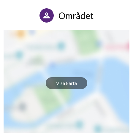
Området
Visa karta