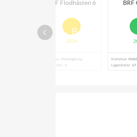
n 10:an BRF
BRF Flodhästen 6
BRF 
B
2024
2
singborg
Kommun
Helsingborg
Kommun
Hels
Lägenheter
5
Lägenheter
17