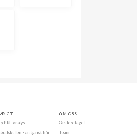
VRIGT
OM OSS
p BRF-analys
Om företaget
budskollen - en tjänst från
Team