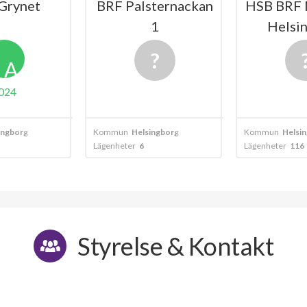
Grynet
BRF Palsternackan
HSB BRF 
1
Helsi
A
024
ingborg
Kommun
Helsingborg
Kommun
Helsi
Lägenheter
6
Lägenheter
116
Styrelse & Kontakt