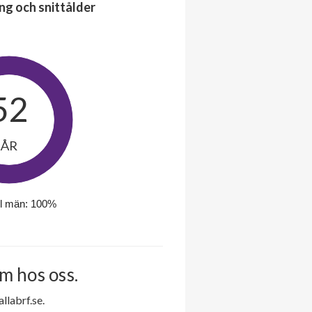
ng och snittålder
52
ÅR
l män: 100%
m hos oss.
labrf.se.