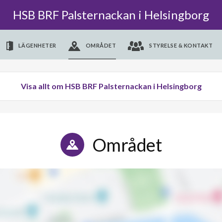
HSB BRF Palsternackan i Helsingborg
LÄGENHETER
OMRÅDET
STYRELSE & KONTAKT
Visa allt om HSB BRF Palsternackan i Helsingborg
Området