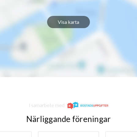
Visa karta
I samarbete med
Närliggande föreningar