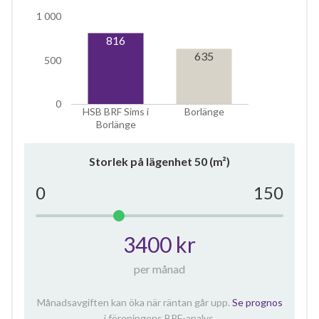
1 000
816
635
500
0
HSB BRF Sims i
Borlänge
Borlänge
Storlek på lägenhet
50
(m²)
0
150
3400 kr
per månad
Månadsavgiften kan öka när räntan går upp.
Se prognos
i föreningens BRF-analys.