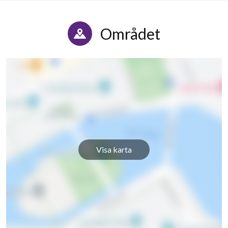
Området
Visa karta