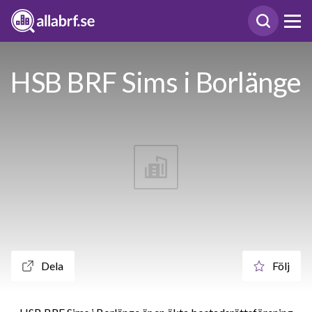
HSB BRF Sims i Borlänge
Dela
Följ