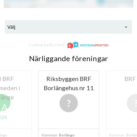
Välj
I samarbete med
Närliggande föreningar
 BRF
Riksbyggen BRF
BRF
meden i
Borlängehus nr 11
länge
A
024
änge
Kommun
Borlänge
Kommun
Borlä