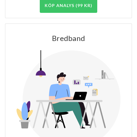
KÖP ANALYS (99 KR)
Bredband