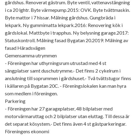
gårdshus. Renoverat gästrum. Byte ventil, vattenavstängning
i ca 20 lghtr. Byte värmepump.2015: OVK. Byte tvättmaskin.
Byte mattor i 7 hissar. Målning gårdshus. Gungbräda i
lekpark. Ny gummimatta lekpark.2016: Renovering kök i
gårdslokal. Mattbyte i trapphus. Ny belysning garage.2017:
Statuskontroll. Målning fasad Bygatan 20.2019: Målning av
fasad Häradsvägen
Gemensamma utrymmen
- Föreningen har uthyrningsrum utrustad med 4 st
sängplatser samt duschutrymme.- Det finns 2 cykelrum i
anslutning till soprummen i gårdshuset.- Två tvättstugor finns
i källaren på Bygatan 20C. - Föreningslokalen kan man hyra
som medlem i föreningen.
Parkering
- Föreningen har 27 garageplatser, 48 bilplatser med
motorvärmaruttag och 2 bilplatser utan eluttag. Till dessa är
det separat kösystem.- Det finns även 4 st gästparkeringar.
Föreningens ekonomi