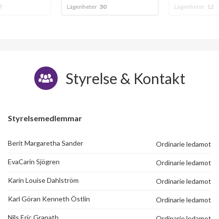
7
Lägenheter
30
Lägenheter
12
Styrelse & Kontakt
Styrelsemedlemmar
Berit Margaretha Sander
Ordinarie ledamot
EvaCarin Sjögren
Ordinarie ledamot
Karin Louise Dahlström
Ordinarie ledamot
Karl Göran Kenneth Östlin
Ordinarie ledamot
Nils Eric Granath
Ordinarie ledamot