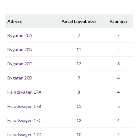
Adress
Antal lägenheter
Våningar
Bygatan 20A
7
-
Bygatan 20B
11
-
Bygatan 20C
12
3
Bygatan 20D
9
4
Häradsvägen 17A
8
4
Häradsvägen 17B
11
5
Häradsvägen 17C
12
4
Häradsvägen 17D
10
4