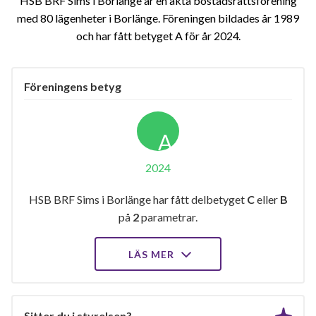
HSB BRF Sims i Borlänge är en äkta bostadsrättsförening
med 80 lägenheter i Borlänge. Föreningen bildades år 1989
och har fått betyget A för år 2024
Föreningens betyg
A
2024
HSB BRF Sims i Borlänge har fått delbetyget
C
eller
B
på
2
parametrar.
LÄS MER
Sitter du i styrelsen?