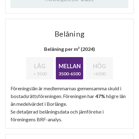
Belåning
Belåning per m² (2024)
LÅG
MELLAN
HÖG
< 3500
3500-6500
>6500
Föreningslån är medlemmarnas gemensamma skuld i
bostadsrättsföreningen. Föreningen har
47%
högre lån
än medelvärdet i Borlänge.
Se detaljerad belåningsdata och jämförelse i
föreningens BRF-analys.