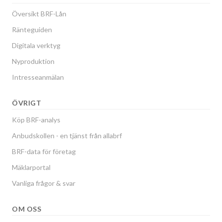
Översikt BRF-Lån
Ränteguiden
Digitala verktyg
Nyproduktion
Intresseanmälan
ÖVRIGT
Köp BRF-analys
Anbudskollen - en tjänst från allabrf
BRF-data för företag
Mäklarportal
Vanliga frågor & svar
OM OSS