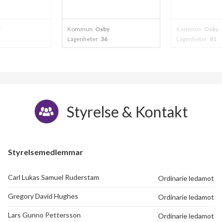
y
Kommun
Osby
Kommun
Osby
Lägenheter
36
Lägenheter
81
Styrelse & Kontakt
Styrelsemedlemmar
Carl Lukas Samuel Ruderstam
Ordinarie ledamot
Gregory David Hughes
Ordinarie ledamot
Lars Gunno Pettersson
Ordinarie ledamot