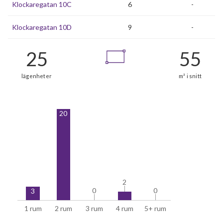
Klockaregatan 10C
6
-
Klockaregatan 10D
9
-
20
25
lägenheter
2
2
0
0
0
0
3
1 rum
2 rum
3 rum
4 rum
5+ rum