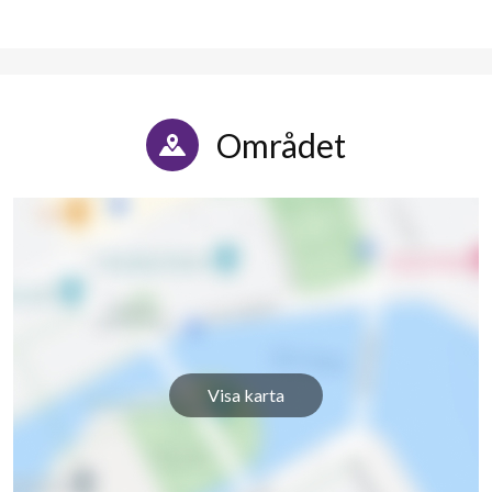
Området
Visa karta