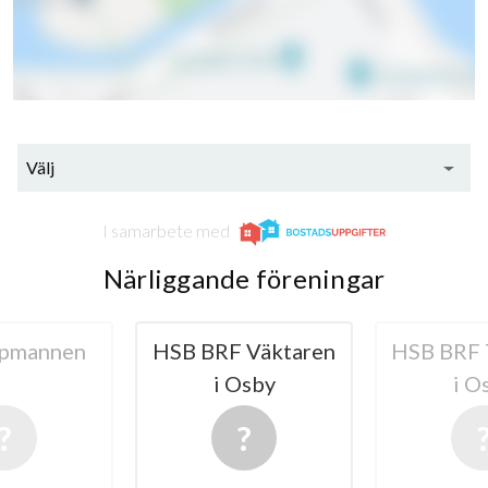
Välj
I samarbete med
Närliggande föreningar
pmannen
HSB BRF Väktaren
HSB BRF 
i Osby
i O