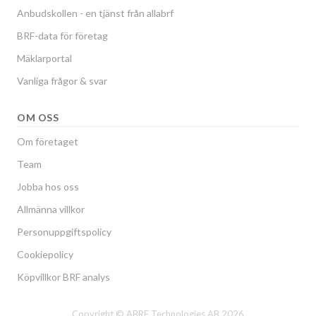
Anbudskollen - en tjänst från allabrf
BRF-data för företag
Mäklarportal
Vanliga frågor & svar
OM OSS
Om företaget
Team
Jobba hos oss
Allmänna villkor
Personuppgiftspolicy
Cookiepolicy
Köpvillkor BRF analys
Copyright © ABRF Technologies AB 2026