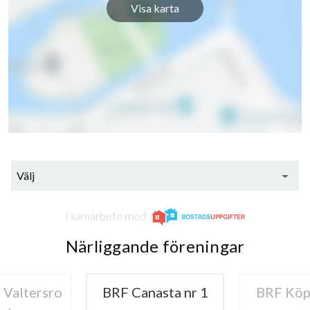
Visa karta
Välj
I samarbete med
Närliggande föreningar
Valtersro
BRF Canasta nr 1
BRF Kö