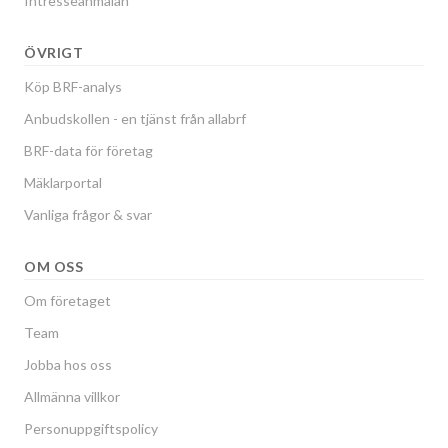
Intresseanmälan
ÖVRIGT
Köp BRF-analys
Anbudskollen - en tjänst från allabrf
BRF-data för företag
Mäklarportal
Vanliga frågor & svar
OM OSS
Om företaget
Team
Jobba hos oss
Allmänna villkor
Personuppgiftspolicy