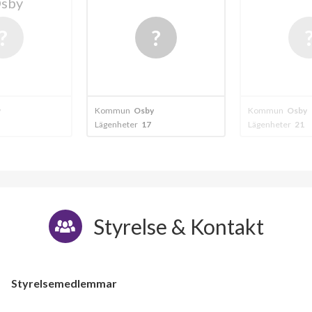
Osby
y
Kommun
Osby
Kommun
Osby
Lägenheter
17
Lägenheter
21
Styrelse & Kontakt
Styrelsemedlemmar