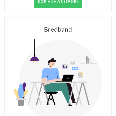
KÖP ANALYS (99 KR)
Bredband