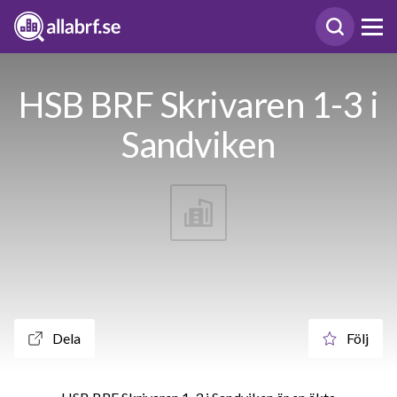
HSB BRF Skrivaren 1-3 i
Sandviken
Dela
Följ