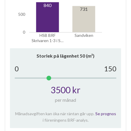
840
731
500
0
HSB BRF
Sandviken
Skrivaren 1-3 i S…
Storlek på lägenhet
50
(m²)
0
150
3500 kr
per månad
Månadsavgiften kan öka när räntan går upp.
Se prognos
i föreningens BRF-analys.