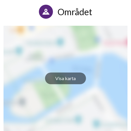
Området
Visa karta