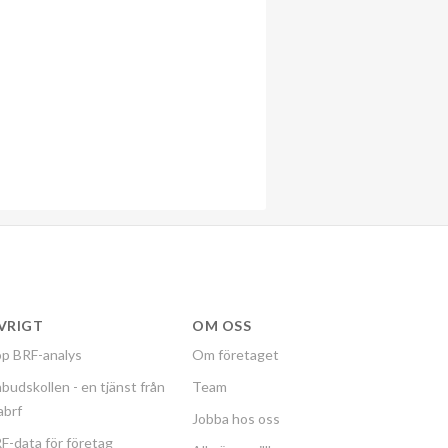
VRIGT
OM OSS
p BRF-analys
Om företaget
budskollen - en tjänst från
Team
labrf
Jobba hos oss
F-data för företag