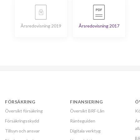
Årsredovisning 2019
Årsredovisning 2017
FÖRSÄKRING
FINANSIERING
Ö
Översikt försäkring
Översikt BRF-Lån
Kö
Försäkringsskydd
Ränteguiden
An
al
Tillsyn och ansvar
Digitala verktyg
BR