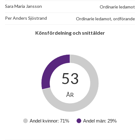
Sara Maria Jansson
Ordinarie ledamot
Pallasvägen 52
1
-
Per Anders Sjöstrand
Ordinarie ledamot, ordförande
Pallasvägen 53
1
-
Könsfördelning och snittålder
Pallasvägen 54
1
-
Pallasvägen 55
1
-
Pallasvägen 56
1
-
53
Pallasvägen 57
1
-
Pallasvägen 58
1
-
ÅR
Primusvägen 1
1
-
Andel kvinnor: 71%
Andel män: 29%
Primusvägen 2
1
-
Primusvägen 3
1
-