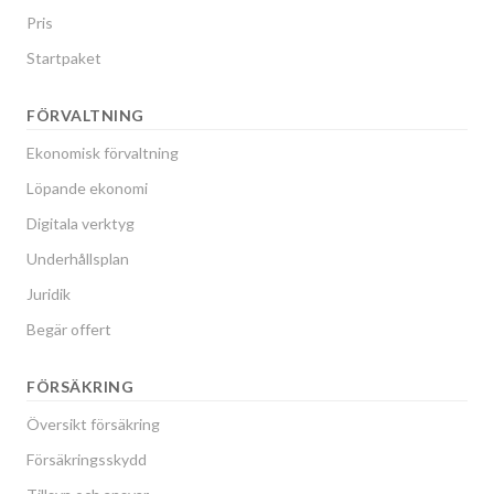
Pris
Primusvägen 33
1
-
Startpaket
Primusvägen 34
1
-
FÖRVALTNING
Primusvägen 35
1
-
Ekonomisk förvaltning
Primusvägen 36
1
-
Löpande ekonomi
Digitala verktyg
Primusvägen 37
1
-
Underhållsplan
Primusvägen 38
1
-
Juridik
Begär offert
Primusvägen 39
1
-
Primusvägen 40
1
-
FÖRSÄKRING
Översikt försäkring
Primusvägen 41
1
-
Försäkringsskydd
Primusvägen 42
1
-