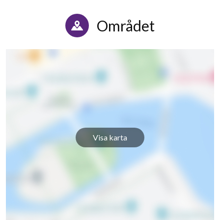
Pallasvägen 23
1
-
Området
Pallasvägen 24
1
-
Pallasvägen 25
1
-
Pallasvägen 26
1
-
Pallasvägen 27
1
-
Pallasvägen 28
1
1
Visa karta
Pallasvägen 29
1
-
Pallasvägen 30
1
-
Pallasvägen 31
1
-
Pallasvägen 32
1
-