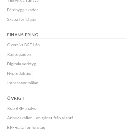
Tillsyn och ansvar
Förebygg skador
Primusvägen 43
1
-
Skapa förfrågan
Primusvägen 44
1
-
FINANSIERING
Primusvägen 45
1
-
Översikt BRF-Lån
Ränteguiden
Digitala verktyg
Nyproduktion
Intresseanmälan
ÖVRIGT
Köp BRF-analys
Anbudskollen - en tjänst från allabrf
BRF-data för företag