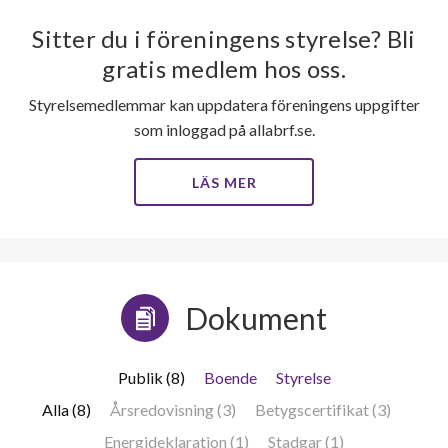
Sitter du i föreningens styrelse? Bli
Primusvägen 4
1
-
gratis medlem hos oss.
Primusvägen 5
1
-
Styrelsemedlemmar kan uppdatera föreningens uppgifter
Primusvägen 6
1
-
som inloggad på allabrf.se.
Primusvägen 7
1
-
LÄS MER
Primusvägen 8
1
-
Primusvägen 9
1
-
Dokument
Primusvägen 10
1
-
Primusvägen 11
1
-
Publik (8)
Boende
Styrelse
Primusvägen 12
1
-
Alla (8)
Årsredovisning (3)
Betygscertifikat (3)
Energideklaration (1)
Stadgar (1)