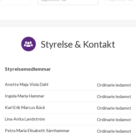
Pallasvägen 42
1
-
Pallasvägen 43
1
-
Pallasvägen 44
1
-
Styrelse & Kontakt
Pallasvägen 45
1
-
Pallasvägen 46
1
-
Styrelsemedlemmar
Pallasvägen 47
1
-
Anette Maja Viola Dahl
Ordinarie ledamot
Pallasvägen 48
1
-
Ingela Maria Hammar
Ordinarie ledamot
Pallasvägen 49
1
-
Karl Erik Marcus Bäck
Ordinarie ledamot
Pallasvägen 50
1
-
Lina Anita Landström
Ordinarie ledamot
Pallasvägen 51
1
-
Petra Maria Elisabeth Särnhammar
Ordinarie ledamot