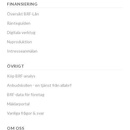
FINANSIERING
Översikt BRF-Lån
Ränteguiden
Digitala verktyg
Nyproduktion
Intresseanmälan
ÖVRIGT
Köp BRF-analys
Anbudskollen - en tjänst från allabrf
BRF-data för företag
Mäklarportal
Vanliga frågor & svar
OM OSS