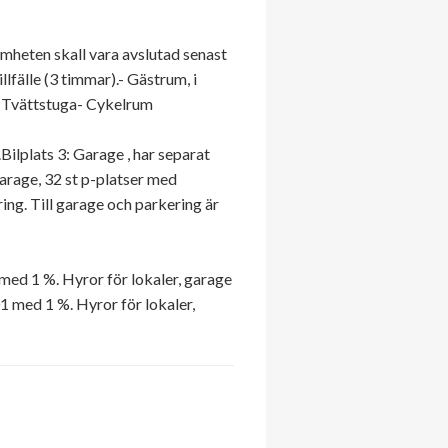
amheten skall vara avslutad senast
llfälle (3 timmar).- Gästrum, i
- Tvättstuga- Cykelrum
.Bilplats 3: Garage , har separat
garage, 32 st p-platser med
ng. Till garage och parkering är
ed 1 %. Hyror för lokaler, garage
 med 1 %. Hyror för lokaler,