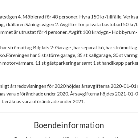
ratstigen 4. Möblerad för 48 personer. Hyra 150 kr/tillfälle. Verks
g, i källaren Såningsvägen 2. Avgifter för privata bastubad 50 kr/ti
ummet är utrustat för 4 personer. Avgift 100 kr/dygn.- Hobbyrum
ö, har strömuttag.Bilplats 2: Garage , har separat kö, har strömuttag
t kö.Föreningen har 5 st större garage, 35 st kallgarage, 30 st varm
n motorvärmare, 11 st gästparkeringar samt 1 st handikapp parkeri
igt årsredovisningen för 2020 höjdes årsavgifterna 2020-01-01 m
nas vara oförändrade under 2020. Årsavgifterna höjdes 2021-01-01
r beräknas vara oförändrade under 2021.
Boendeinformation