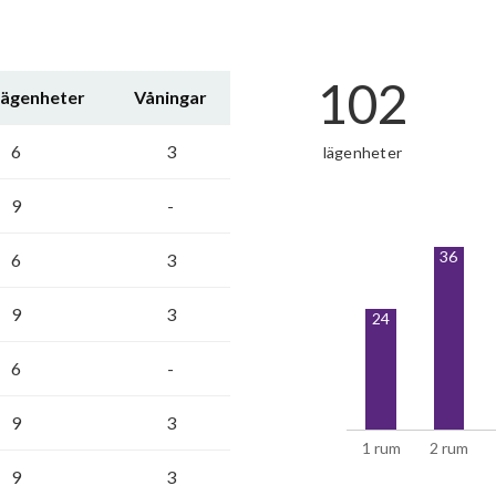
102
lägenheter
Våningar
6
3
lägenheter
9
-
36
6
3
9
3
24
6
-
9
3
1 rum
2 rum
9
3