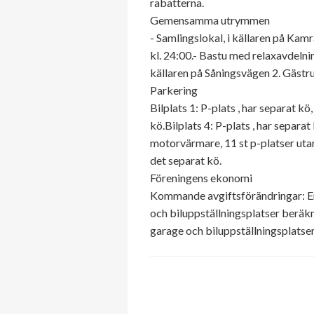
rabatterna.
Gemensamma utrymmen
- Samlingslokal, i källaren på Kam
kl. 24:00.- Bastu med relaxavdelnin
källaren på Såningsvägen 2. Gästr
Parkering
Bilplats 1: P-plats , har separat k
kö.Bilplats 4: P-plats , har separa
motorvärmare, 11 st p-platser uta
det separat kö.
Föreningens ekonomi
Kommande avgiftsförändringar: Enl
och biluppställningsplatser beräk
garage och biluppställningsplatse