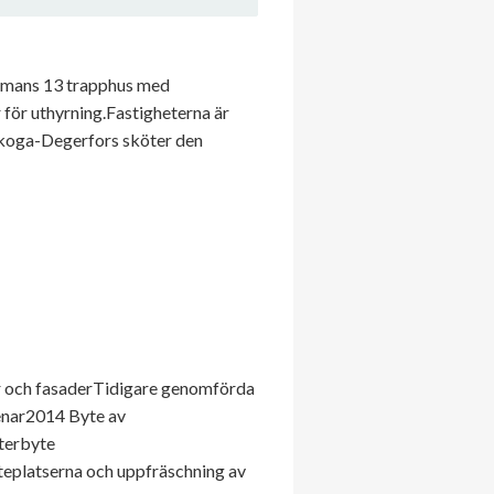
ammans 13 trapphus med
 för uthyrning.Fastigheterna är
lskoga-Degerfors sköter den
ar och fasaderTidigare genomförda
tenar2014 Byte av
terbyte
teplatserna och uppfräschning av