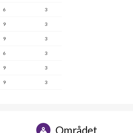
6
3
9
3
9
3
6
3
9
3
9
3
Området