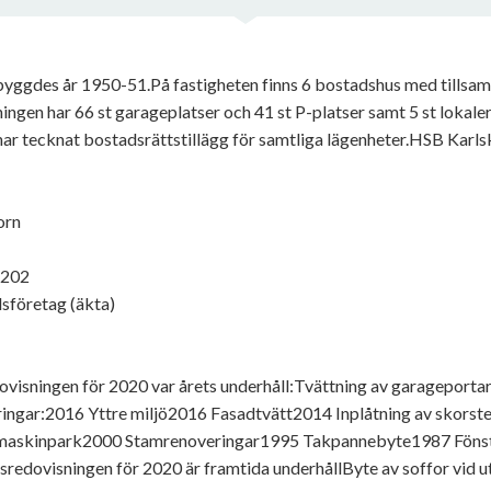
 byggdes år 1950-51.På fastigheten finns 6 bostadshus med tills
gen har 66 st garageplatser och 41 st P-platser samt 5 st lokaler
har tecknat bostadsrättstillägg för samtliga lägenheter.HSB Kar
orn
1202
sföretag (äkta)
dovisningen för 2020 var årets underhåll:Tvättning av garageport
eringar:2016 Yttre miljö2016 Fasadtvätt2014 Inplåtning av skors
tmaskinpark2000 Stamrenoveringar1995 Takpannebyte1987 Föns
redovisningen för 2020 är framtida underhållByte av soffor vid u