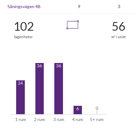
Såningsvägen 4B
9
3
36
36
24
102
0
0
6
lägenheter
1 rum
2 rum
3 rum
4 rum
5+ rum