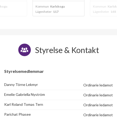
skoga
Kommun
Karlskoga
Kommun
Karls
Lägenheter
117
Lägenheter
148
Styrelse & Kontakt
Styrelsemedlemmar
Danny Törne Lekmyr
Ordinarie ledamot
Emelie Gabriella Nyström
Ordinarie ledamot
Karl Roland Tomas Tern
Ordinarie ledamot
Parichat Phasee
Ordinarie ledamot