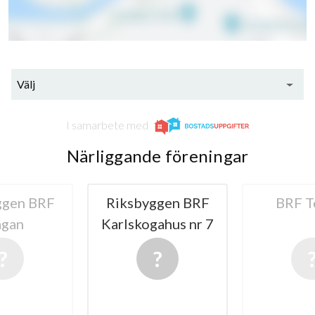
Välj
I samarbete med
Närliggande föreningar
ggen BRF
Riksbyggen BRF
BRF T
agan
Karlskogahus nr 7