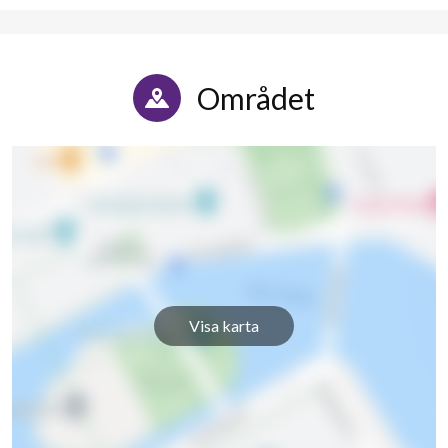
Området
Visa karta