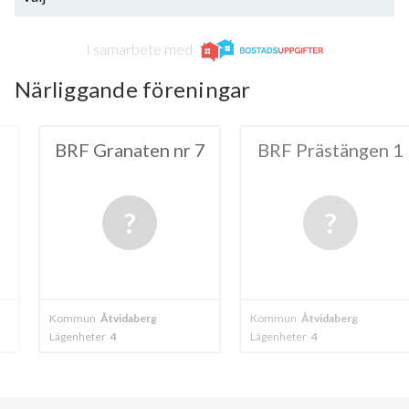
I samarbete med
Närliggande föreningar
aten nr 7
BRF Prästängen 1
BRF Gran
daberg
Kommun
Åtvidaberg
Kommun
Åtvid
Lägenheter
4
Lägenheter
4