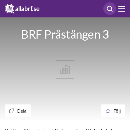
BRF Prästängen 3
Dela
Följ