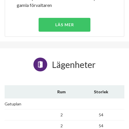
gamla förvaltaren
LÄS MER
Lägenheter
Rum
Storlek
Gatuplan
2
54
2
54