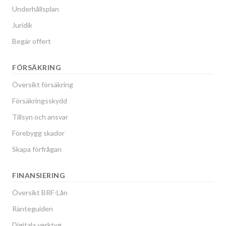
Underhållsplan
Juridik
Begär offert
FÖRSÄKRING
Översikt försäkring
Försäkringsskydd
Tillsyn och ansvar
Förebygg skador
Skapa förfrågan
FINANSIERING
Översikt BRF-Lån
Ränteguiden
Digitala verktyg