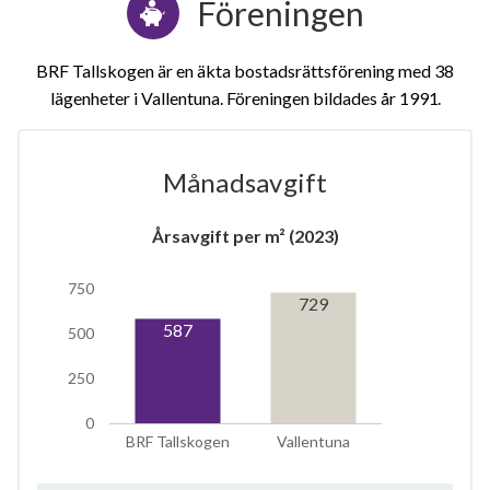
Föreningen
BRF Tallskogen är en äkta bostadsrättsförening med 38
lägenheter i Vallentuna. Föreningen bildades år 1991
Månadsavgift
1
Årsavgift per m² (2023)
750
lägenhet
m²
729
587
500
250
0
BRF Tallskogen
Vallentuna