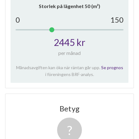
Storlek på lägenhet
50
(m²)
0
150
2445 kr
per månad
Månadsavgiften kan öka när räntan går upp.
Se prognos
i föreningens BRF-analys.
Betyg