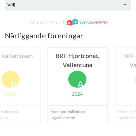
Välj
I samarbete med
Närliggande föreningar
larrosen
BRF Hjortronet,
BRF Blå
Vallentuna
Valle
B
A
024
2024
entuna
Kommun
Vallentuna
Kommun
Bällst
Lägenheter
45
Lägenheter
45