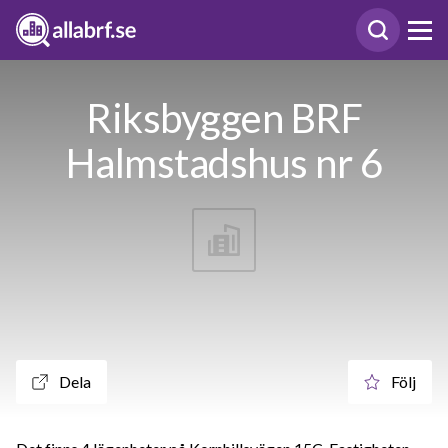
Riksbyggen BRF
Halmstadshus nr 6
Dela
Följ