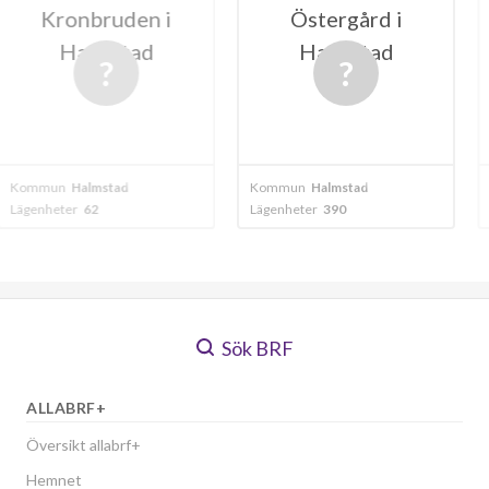
ruden i
Östergård i
mstad
Halmstad
stad
Kommun
Halmstad
Kommun
Halms
Lägenheter
390
Lägenheter
52
Sök BRF
ALLABRF+
Översikt allabrf+
Hemnet