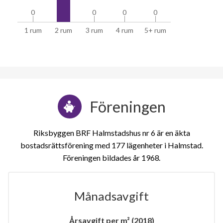
0
0
0
0
0
0
0
0
1 rum
2 rum
3 rum
4 rum
5+ rum
Föreningen
Riksbyggen BRF Halmstadshus nr 6 är en äkta
bostadsrättsförening med 177 lägenheter i Halmstad.
Föreningen bildades år 1968
Månadsavgift
Årsavgift per m² (2018)