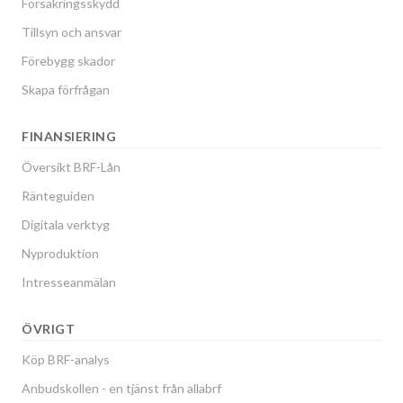
Försäkringsskydd
Tillsyn och ansvar
Förebygg skador
Skapa förfrågan
FINANSIERING
Översikt BRF-Lån
Ränteguiden
Digitala verktyg
Nyproduktion
Intresseanmälan
ÖVRIGT
Köp BRF-analys
Anbudskollen - en tjänst från allabrf