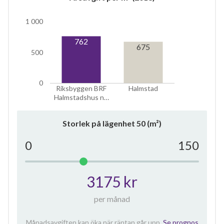
4
1 000
lägenheter
762
675
500
0
Riksbyggen BRF
Halmstad
Halmstadshus n…
Storlek på lägenhet
50
(m²)
0
150
3175 kr
per månad
Månadsavgiften kan öka när räntan går upp.
Se prognos