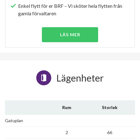
Enkel flytt för er BRF – Vi sköter hela flytten från
gamla förvaltaren
LÄS MER
Lägenheter
Rum
Storlek
Gatuplan
2
66