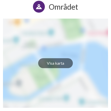
Området
Visa karta