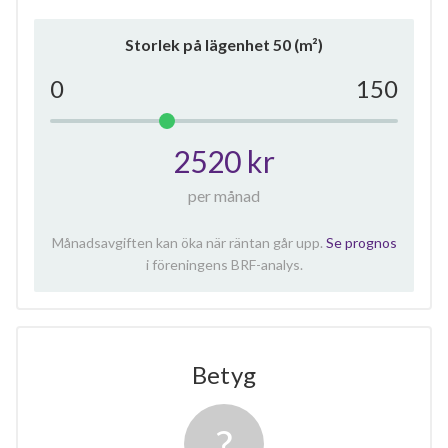
Storlek på lägenhet
50
(m²)
0
150
2520 kr
per månad
Månadsavgiften kan öka när räntan går upp.
Se prognos
i föreningens BRF-analys.
Betyg