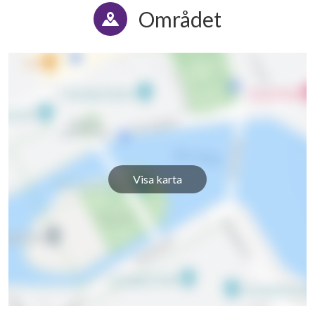
Området
Visa karta