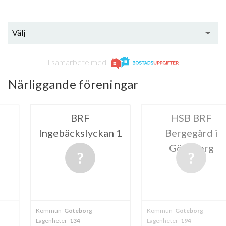
Välj
I samarbete med
Närliggande föreningar
RF
HSB BRF
HSB
slyckan 1
Bergegård i
Clare
Göteborg
Göte
borg
Kommun
Göteborg
Kommun
Göteb
4
Lägenheter
194
Lägenheter
94