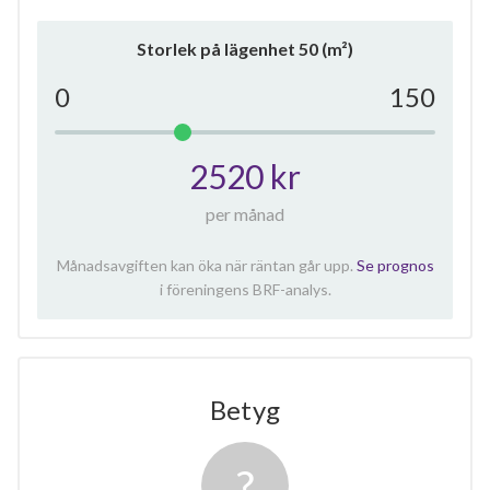
Storlek på lägenhet
50
(m²)
0
150
2520 kr
per månad
Månadsavgiften kan öka när räntan går upp.
Se prognos
i föreningens BRF-analys.
Betyg