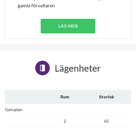
gamla förvaltaren
LÄS MER
Lägenheter
Rum
Storlek
Gatuplan
2
65