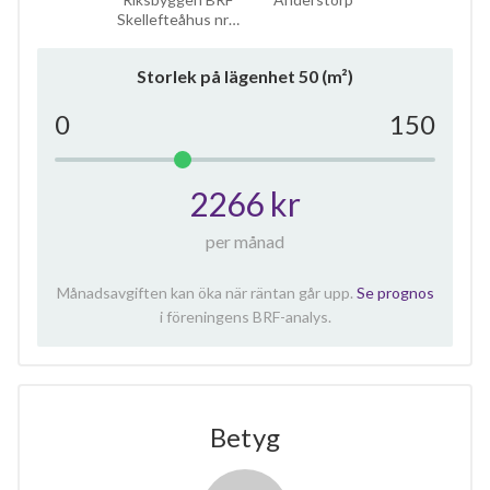
Skellefteåhus nr…
Storlek på lägenhet
50
(m²)
0
150
2266 kr
per månad
Månadsavgiften kan öka när räntan går upp.
Se prognos
i föreningens BRF-analys.
Betyg