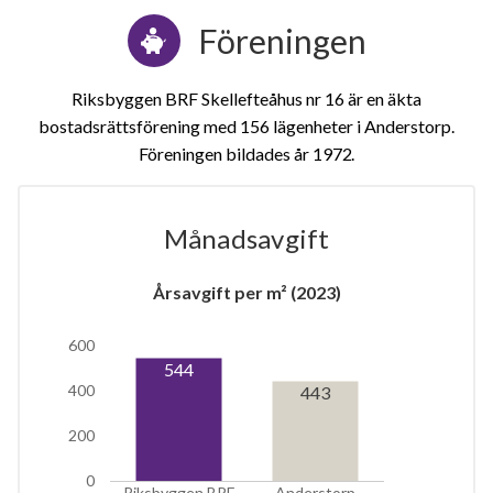
Föreningen
Riksbyggen BRF Skellefteåhus nr 16 är en äkta
bostadsrättsförening med 156 lägenheter i Anderstorp.
Föreningen bildades år 1972
Månadsavgift
1
Årsavgift per m² (2023)
lägenhet
600
544
400
443
200
0
Riksbyggen BRF
Anderstorp