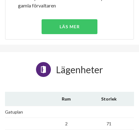
gamla förvaltaren
LÄS MER
Lägenheter
Rum
Storlek
Gatuplan
2
71