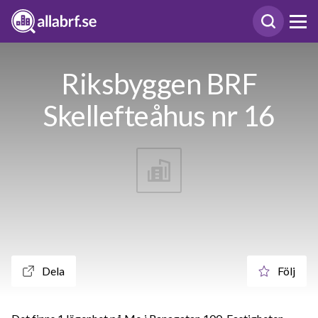
Riksbyggen BRF
Skellefteåhus nr 16
Dela
Följ