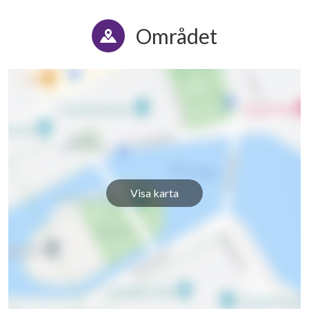
Området
Visa karta