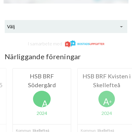
Välj
I samarbete med
Närliggande föreningar
 BRF
HSB BRF Kvisten i
BRF Frö
rgård
Skellefteå
A
A
+
024
2024
20
lefteå
Kommun
Skellefteå
Kommun
Skelle