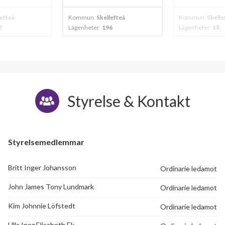
Skiftesgatan 40B
1
-
mun
Skellefteå
Kommun
Skellefteå
Komm
heter
196
Lägenheter
18
Lägenh
Skiftesgatan 40C
1
-
Skiftesgatan 40D
6
2
Skiftesgatan 40E
1
-
Styrelse & Kontakt
Skiftesgatan 40F
1
-
Skiftesgatan 40G
1
-
Styrelsemedlemmar
Skiftesgatan 43A
1
-
Britt Inger Johansson
Ordinarie ledamot
Skiftesgatan 43B
1
2
John James Tony Lundmark
Ordinarie ledamot
Skiftesgatan 43C
1
-
Kim Johnnie Löfstedt
Ordinarie ledamot
Skiftesgatan 43D
6
2
Ulla Inez Elisabeth Ek