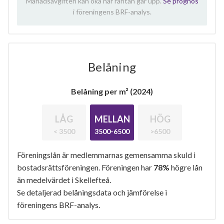
Månadsavgiften kan öka när räntan går upp.
Se prognos
i föreningens BRF-analys.
Belåning
Belåning per m² (2024)
LÅG
MELLAN
HÖG
< 3500
3500-6500
>6500
Föreningslån är medlemmarnas gemensamma skuld i
bostadsrättsföreningen. Föreningen har
78%
högre lån
än medelvärdet i Skellefteå.
Se detaljerad belåningsdata och jämförelse i
föreningens BRF-analys.