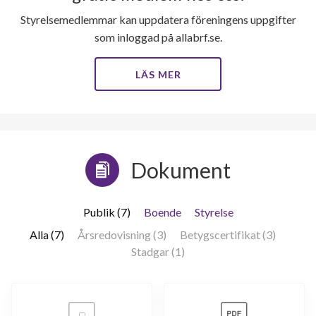
Skiftesgatan 54E
1
-
Styrelsemedlemmar kan uppdatera föreningens uppgifter
som inloggad på allabrf.se.
Skiftesgatan 54F
1
-
Skiftesgatan 54G
1
-
LÄS MER
Skiftesgatan 56
1
-
Skiftesgatan 58
1
-
Dokument
Skiftesgatan 59
1
-
Skiftesgatan 60
1
-
Publik (7)
Boende
Styrelse
Alla (7)
Årsredovisning (3)
Betygscertifikat (3)
Skiftesgatan 61
1
0
Stadgar (1)
Skiftesgatan 62
1
-
Skiftesgatan 63
1
-