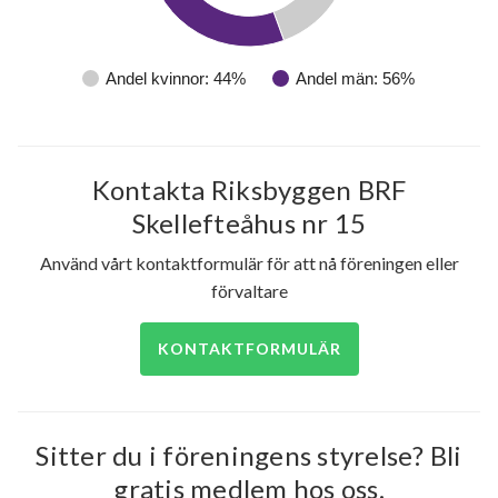
Skiftesgatan 50A
1
-
Andel kvinnor: 44%
Andel män: 56%
Skiftesgatan 50B
1
2
Skiftesgatan 50C
4
-
Kontakta Riksbyggen BRF
Skiftesgatan 50D
1
-
Skellefteåhus nr 15
Skiftesgatan 50E
1
-
Använd vårt kontaktformulär för att nå föreningen eller
förvaltare
Skiftesgatan 54A
1
-
KONTAKTFORMULÄR
Skiftesgatan 54B
1
-
211
Skiftesgatan 54C
1
2
lägenheter
Sitter du i föreningens styrelse? Bli
Skiftesgatan 54D
6
2
gratis medlem hos oss.