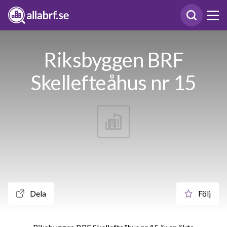
Riksbyggen BRF
Skellefteåhus nr 15
Dela
Följ