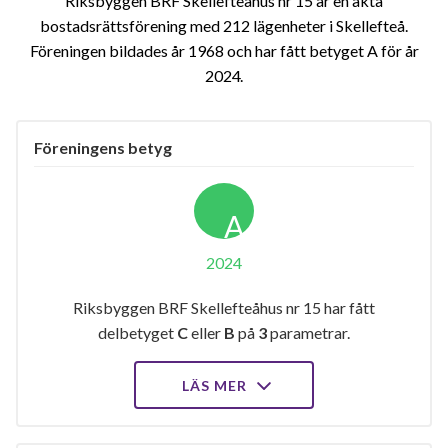
Riksbyggen BRF Skellefteåhus nr 15 är en äkta
bostadsrättsförening med 212 lägenheter i Skellefteå.
Föreningen bildades år 1968 och har fått betyget A för år
2024
Föreningens betyg
A
2024
Riksbyggen BRF Skellefteåhus nr 15 har fått
delbetyget
C
eller
B
på
3
parametrar.
LÄS MER