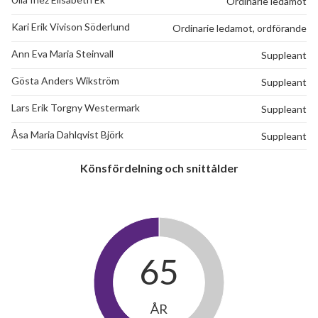
Ordinarie ledamot
Skiftesgatan 43E
1
-
Kari Erik Vivison Söderlund
Ordinarie ledamot, ordförande
Ann Eva Maria Steinvall
Suppleant
Skiftesgatan 43F
1
-
Gösta Anders Wikström
Suppleant
Skiftesgatan 43G
1
-
Lars Erik Torgny Westermark
Suppleant
Skiftesgatan 48A
1
-
Åsa Maria Dahlqvist Björk
Suppleant
Skiftesgatan 48B
1
-
Könsfördelning och snittålder
Skiftesgatan 48C
1
-
Skiftesgatan 48D
6
2
Skiftesgatan 48E
1
-
65
Skiftesgatan 48F
1
-
ÅR
Skiftesgatan 48G
1
-