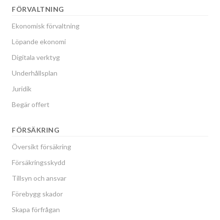
FÖRVALTNING
Skiftesgatan 81A
1
-
Ekonomisk förvaltning
Löpande ekonomi
Skiftesgatan 81B
1
-
Digitala verktyg
Skiftesgatan 81C
4
2
Underhållsplan
Juridik
Skiftesgatan 81D
1
-
Begär offert
Skiftesgatan 81E
1
-
FÖRSÄKRING
Skiftesgatan 83A
1
-
Översikt försäkring
Skiftesgatan 83B
1
-
Försäkringsskydd
Tillsyn och ansvar
Skiftesgatan 83C
1
-
Förebygg skador
Skiftesgatan 83D
5
2
Skapa förfrågan