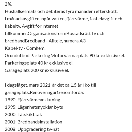
2%.
Hushållsel mäts och debiteras fyra månader i efterskott.
I månadsavgiften ingår vatten, fjärrvärme, fast elavgift och
kabeltv. Avgift för internet
tillkommer.OrganisationsformBostadsrättTv och
bredbandBredband - Alltele, numera A3.
Kabel-tv - Comhem.
Grundutbud.ParkeringMotorvärmarplats 90 kr exklusive el.
Parkeringsplats 40 kr exklusive el.
Garageplats 200 kr exklusive el.
I dagsläget, mars 2021, är det ca 1,5 år i kö till
garageplats.RenoveringarGenomförda:
1990: Fjärrvärmeanslutning
1995: Lägenhetsnycklar byts
2000: Tätskikt tak
2001: Bredbandsinstallation
2008: Uppgradering tv-nät