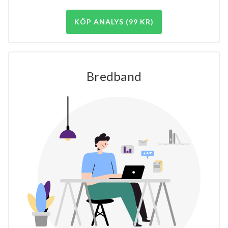
KÖP ANALYS (99 KR)
Bredband