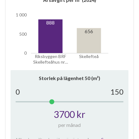
1 000
888
656
500
0
Riksbyggen BRF
Skellefteå
Skellefteåhus nr…
Storlek på lägenhet
50
(m²)
0
150
3700 kr
per månad