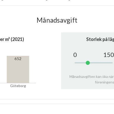
Månadsavgift
er m² (2021)
Storlek på l
0
150
652
Månadsavgiften kan öka när
föreningens
Göteborg