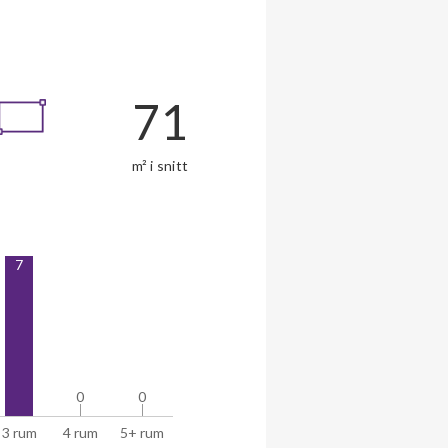
71
m² i snitt
7
0
0
0
0
3 rum
4 rum
5+ rum