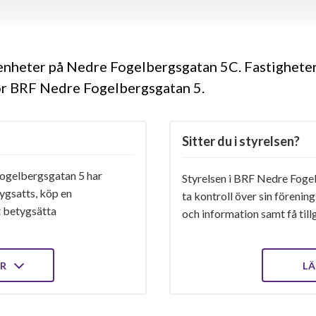
genheter på Nedre Fogelbergsgatan 5C. Fastighet
ör BRF Nedre Fogelbergsgatan 5.
Sitter du i styrelsen?
ogelbergsgatan 5 har
Styrelsen i BRF Nedre Fogel
ygsatts, köp en
ta kontroll över sin förenin
t betygsätta
och information samt få tillg
ER
LÄ