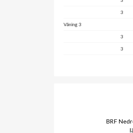
3
Våning 3
3
3
BRF Nedre
l