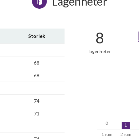
Lägenheter
8
Storlek
lägenheter
68
68
74
71
0
0
1
1 rum
2 rum
74