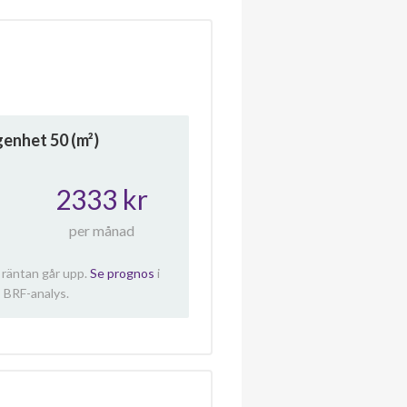
ägenhet
50
(m²)
2333 kr
per månad
 räntan går upp.
Se prognos
i
 BRF-analys.