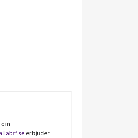
 din
allabrf.se
erbjuder