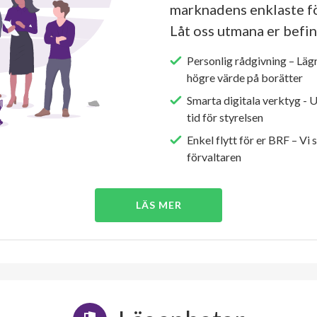
marknadens enklaste fö
Låt oss utmana er befin
Personlig rådgivning – Läg
högre värde på borätter
Smarta digitala verktyg - 
tid för styrelsen
Enkel flytt för er BRF – Vi 
förvaltaren
LÄS MER