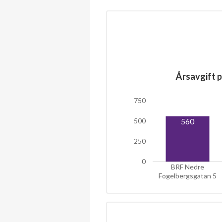
Årsavgift p
750
560
500
250
0
BRF Nedre
Fogelbergsgatan 5