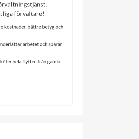
rvaltningstjänst.
tliga förvaltare!
re kostnader, bättre betyg och
Underlättar arbetet och sparar
sköter hela flytten från gamla