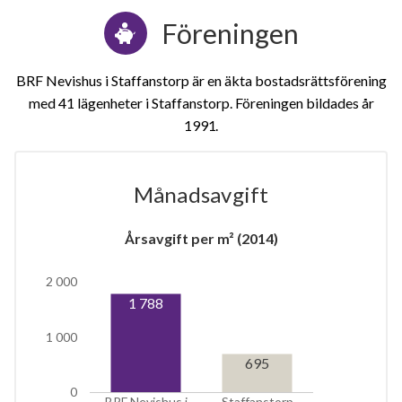
Föreningen
BRF Nevishus i Staffanstorp är en äkta bostadsrättsförening
med 41 lägenheter i Staffanstorp. Föreningen bildades år
1991
Månadsavgift
1
Årsavgift per m² (2014)
lägenhet
m²
2 000
1 788
1 000
695
0
BRF Nevishus i
Staffanstorp