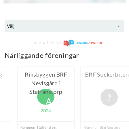
Välj
I samarbete med
Närliggande föreningar
ggen BRF
BRF Sockerbiten 1
BRF Sock
gård i
anstorp
A
024
fanstorp
Kommun
Staffanstorp
Kommun
Staffa