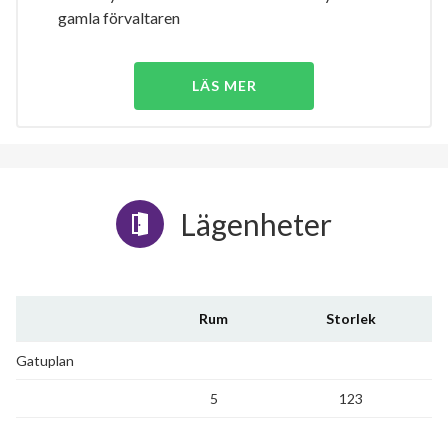
gamla förvaltaren
LÄS MER
Lägenheter
Rum
Storlek
Gatuplan
5
123