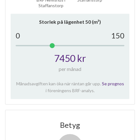
Staffanstorp
Storlek på lägenhet
50
(m²)
0
150
7450 kr
per månad
Månadsavgiften kan öka när räntan går upp.
Se prognos
i föreningens BRF-analys.
Betyg