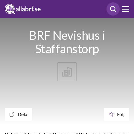
BRF Nevishus i
Staffanstorp
Dela
Följ