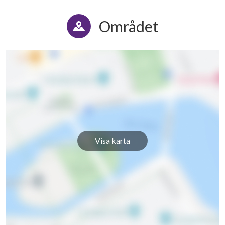
Området
Visa karta