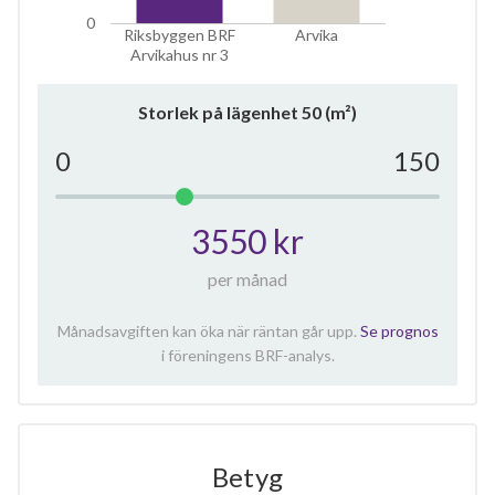
lägenheter
0
Riksbyggen BRF
Arvika
Arvikahus nr 3
Storlek på lägenhet
50
(m²)
0
150
3550 kr
per månad
Månadsavgiften kan öka när räntan går upp.
Se prognos
i föreningens BRF-analys.
Betyg