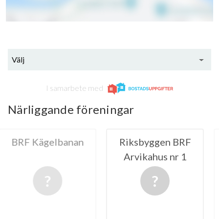
Välj
I samarbete med
Närliggande föreningar
gelbanan
Riksbyggen BRF
HSB BRF 
Arvikahus nr 1
Arv