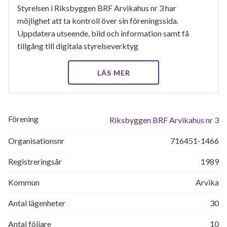
Styrelsen i Riksbyggen BRF Arvikahus nr 3 har
möjlighet att ta kontroll över sin föreningssida.
Uppdatera utseende, bild och information samt få
tillgång till digitala styrelseverktyg
LÄS MER
Förening
Riksbyggen BRF Arvikahus nr 3
Organisationsnr
716451-1466
Registreringsår
1989
Kommun
Arvika
Antal lägenheter
30
Antal följare
10