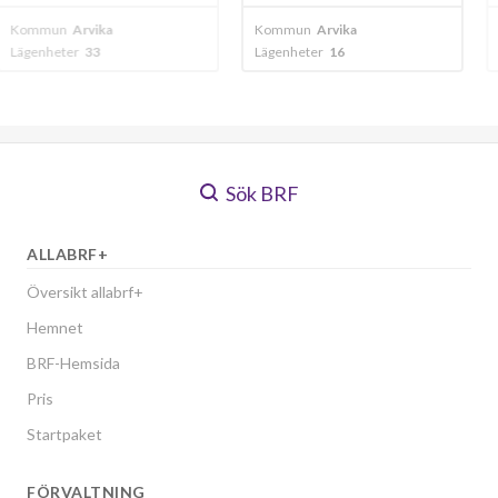
ka
Kommun
Arvika
Kommun
Arvika
Lägenheter
16
Lägenheter
27
Sök BRF
ALLABRF+
Översikt allabrf+
Hemnet
BRF-Hemsida
Pris
Startpaket
FÖRVALTNING