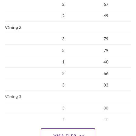
2
67
2
69
Våning 2
3
79
3
79
1
40
2
66
3
83
Våning 3
3
88
1
40
2
66
VISA FLER