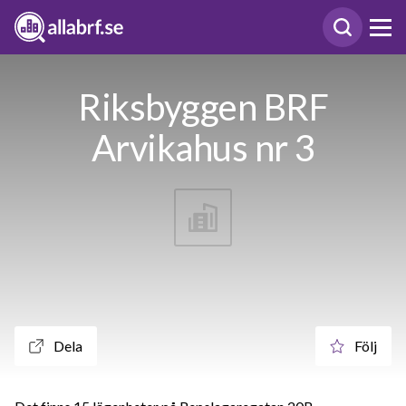
Riksbyggen BRF
Arvikahus nr 3
Dela
Följ