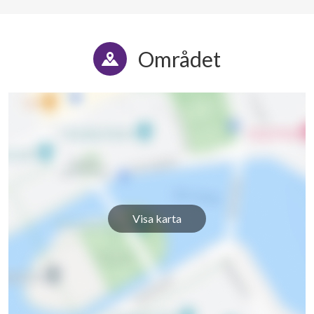
Området
Visa karta