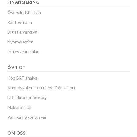
FINANSIERING
Översikt BRF-Lån
Ränteguiden
Digitala verktyg
Nyproduktion
Intresseanmälan
ÖVRIGT
Köp BRF-analys
Anbudskollen - en tjänst från allabrf
BRF-data för företag
Mäklarportal
Vanliga frågor & svar
OM OSS