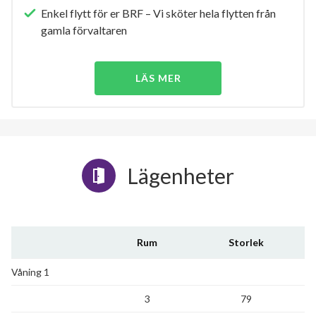
Enkel flytt för er BRF – Vi sköter hela flytten från
gamla förvaltaren
LÄS MER
Lägenheter
Rum
Storlek
Våning 1
3
79