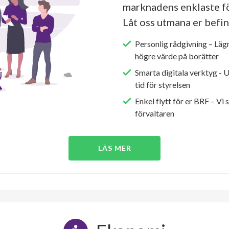
marknadens enklaste fö
Låt oss utmana er befin
Personlig rådgivning – Läg
högre värde på borätter
Smarta digitala verktyg - 
tid för styrelsen
Enkel flytt för er BRF – Vi 
förvaltaren
LÄS MER