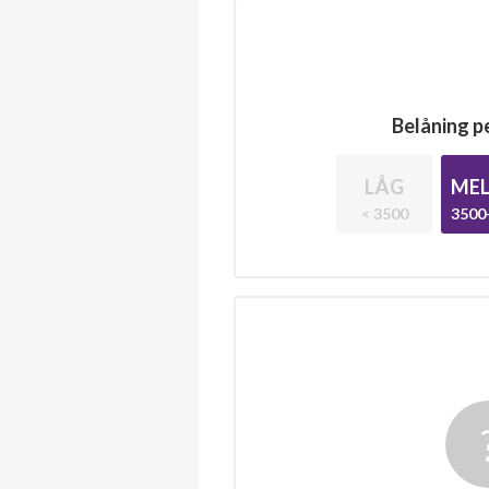
Belåning pe
LÅG
MEL
< 3500
3500