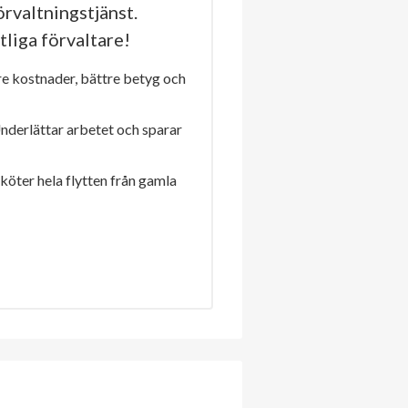
rvaltningstjänst.
tliga förvaltare!
re kostnader, bättre betyg och
Underlättar arbetet och sparar
sköter hela flytten från gamla