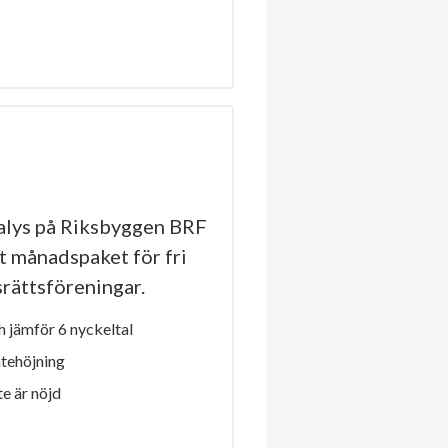
lys på Riksbyggen BRF
t månadspaket för fri
dsrättsföreningar.
 jämför 6 nyckeltal
ntehöjning
e är nöjd