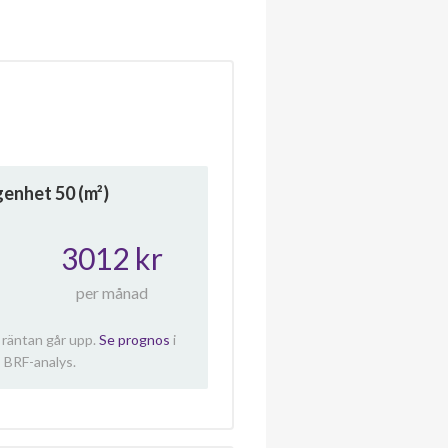
ägenhet
50
(m²)
3012 kr
per månad
 räntan går upp.
Se prognos
i
 BRF-analys.