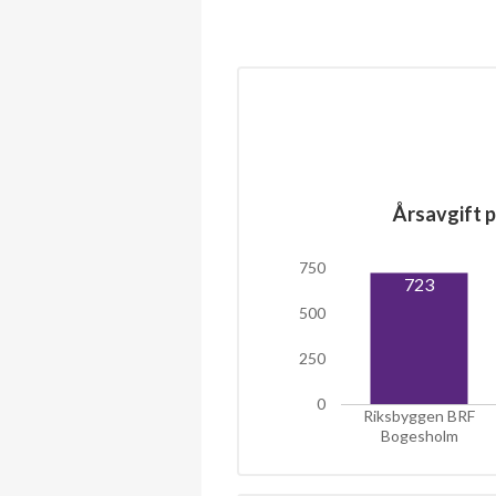
Årsavgift p
750
723
500
250
0
Riksbyggen BRF
Bogesholm