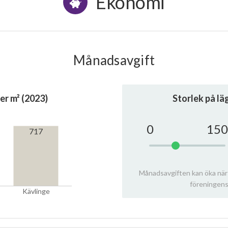
Ekonomi
Månadsavgift
er m² (2023)
Storlek på l
0
150
717
Månadsavgiften kan öka när
föreningens
Kävlinge