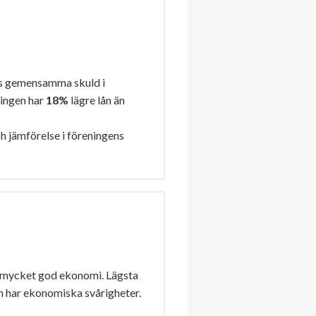
s gemensamma skuld i
ningen har
18%
lägre lån än
h jämförelse i föreningens
 mycket god ekonomi. Lägsta
n har ekonomiska svårigheter.