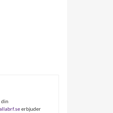
 din
allabrf.se
erbjuder