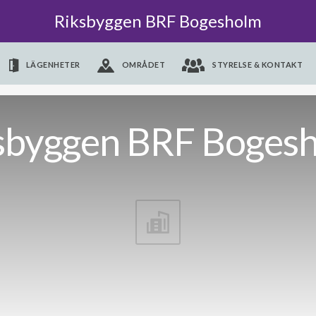
Riksbyggen BRF Bogesholm
LÄGENHETER
OMRÅDET
STYRELSE & KONTAKT
sbyggen BRF Boges