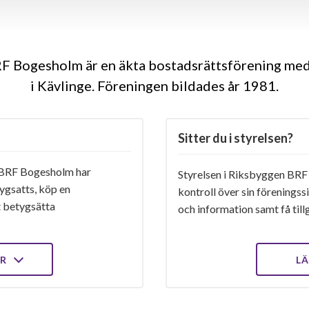
F Bogesholm är en äkta bostadsrättsförening med
i Kävlinge. Föreningen bildades år 1981
Sitter du i styrelsen?
BRF Bogesholm har
Styrelsen i Riksbyggen BRF
ygsatts, köp en
kontroll över sin föreningss
t betygsätta
och information samt få tillg
ER
LÄ