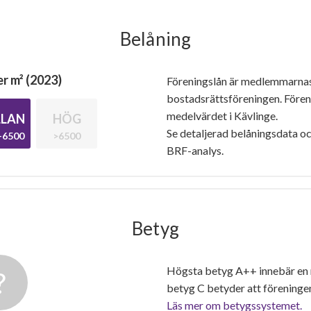
Belåning
r m² (2023)
Föreningslån är medlemmarna
bostadsrättsföreningen. Före
medelvärdet i Kävlinge.
LAN
HÖG
Se detaljerad belåningsdata oc
-6500
>6500
BRF-analys.
Betyg
Högsta betyg A++ innebär en
betyg C betyder att föreninge
Läs mer om betygssystemet.