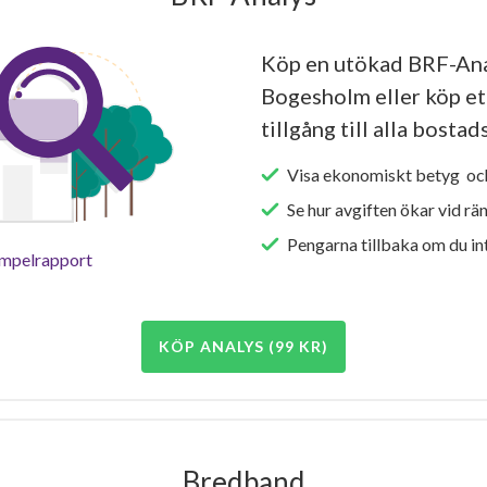
Köp en utökad BRF-Ana
Bogesholm eller köp et
tillgång till alla bosta
Visa ekonomiskt betyg och
Se hur avgiften ökar vid rä
Pengarna tillbaka om du int
empelrapport
KÖP ANALYS (99 KR)
Bredband