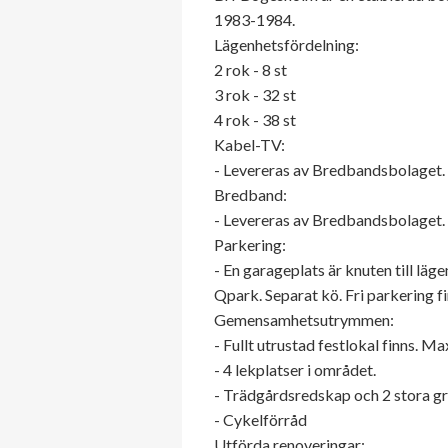
1983-1984.
Lägenhetsfördelning:
2 rok - 8 st
3 rok - 32 st
4 rok - 38 st
Kabel-TV:
- Levereras av Bredbandsbolaget. 
Bredband:
- Levereras av Bredbandsbolaget. (
Parkering:
- En garageplats är knuten till läg
Qpark. Separat kö. Fri parkering fi
Gemensamhetsutrymmen:
- Fullt utrustad festlokal finns. M
- 4 lekplatser i området.
- Trädgårdsredskap och 2 stora gri
- Cykelförråd
Utförda renoveringar: