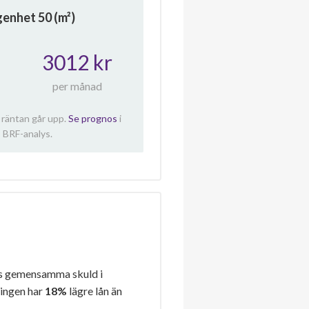
ägenhet
50
(m²)
3012 kr
per månad
 räntan går upp.
Se prognos
i
 BRF-analys.
s gemensamma skuld i
ningen har
18%
lägre lån än