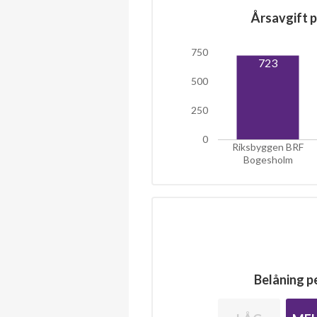
Årsavgift p
750
723
500
250
0
Riksbyggen BRF
Bogesholm
Belåning pe