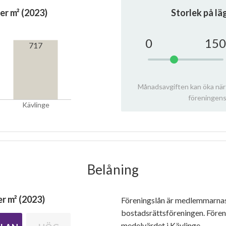
er m² (2023)
Storlek på l
0
150
717
Månadsavgiften kan öka när
föreningens
Kävlinge
Belåning
r m² (2023)
Föreningslån är medlemmarna
bostadsrättsföreningen. Före
medelvärdet i Kävlinge.