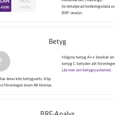
LAN
HÖG
Se detaljerad belåningsdata oc
-6500
>6500
BRF-analys.
Betyg
Högsta betyg A++ innebär en
betyg C betyder att föreninge
Läs mer om betygssystemet.
r ännu inte betygsatts. Köp
vi föreningen inom 48 timmar.
BRF-Analys