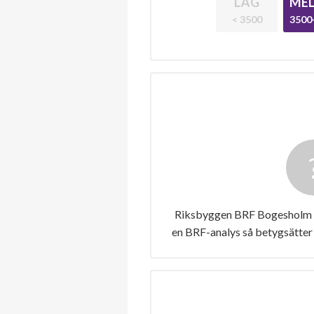
LÅG
MEL
< 3500
3500
Riksbyggen BRF Bogesholm ha
en BRF-analys så betygsätter 