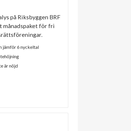
lys på Riksbyggen BRF
t månadspaket för fri
dsrättsföreningar.
 jämför 6 nyckeltal
ntehöjning
e är nöjd