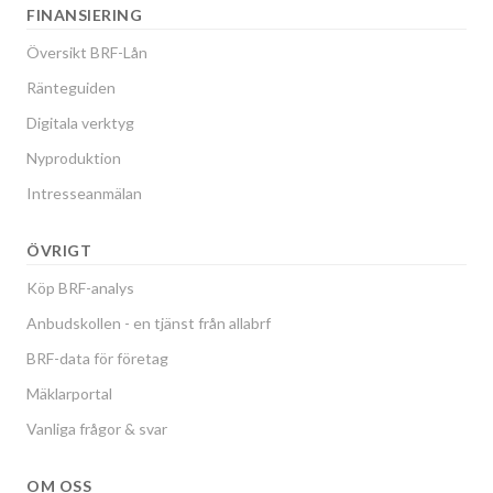
FINANSIERING
Översikt BRF-Lån
Ränteguiden
Digitala verktyg
Nyproduktion
Intresseanmälan
ÖVRIGT
Köp BRF-analys
Anbudskollen - en tjänst från allabrf
BRF-data för företag
Mäklarportal
Vanliga frågor & svar
OM OSS