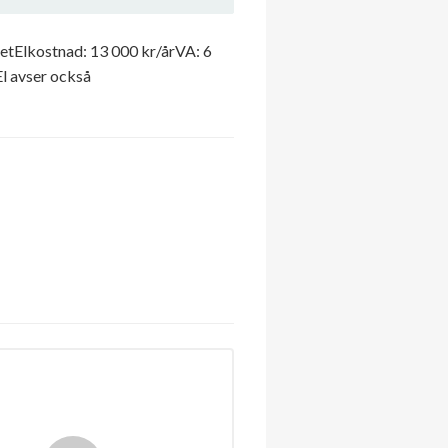
etElkostnad: 13 000 kr/årVA: 6
l avser också