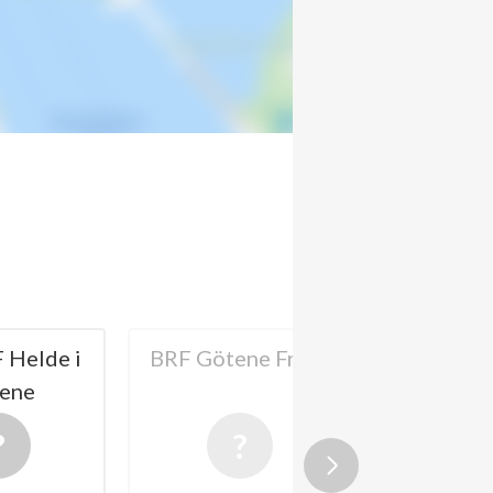
 Helde i
BRF Götene Fritid
Riksbyg
ene
Götenehu