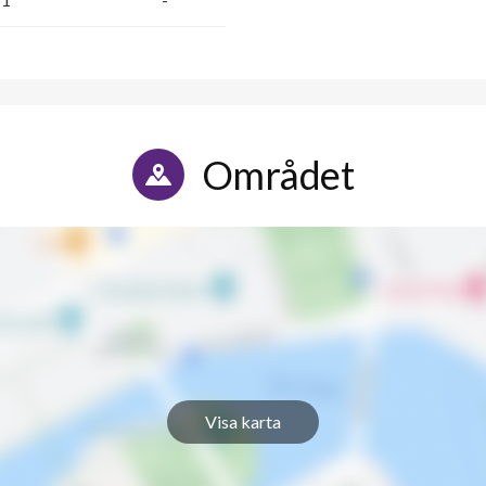
Området
Visa karta