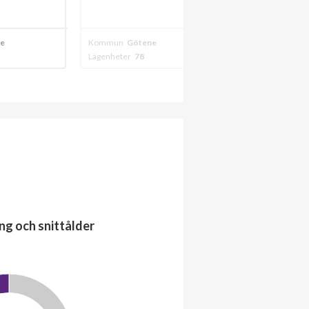
e
Kommun
Götene
Kommun
Götene
Lägenheter
78
Lägenheter
36
ng och snittålder