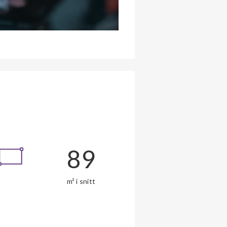
89
m² i snitt