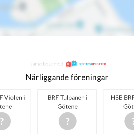
I samarbete med
Närliggande föreningar
 Violen i
BRF Tulpanen i
HSB BRF
tene
Götene
Göt