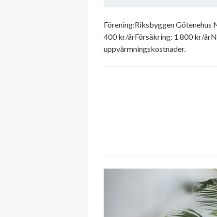
Förening:Riksbyggen Götenehus Nr
400 kr/årFörsäkring: 1 800 kr/år
uppvärmningskostnader.