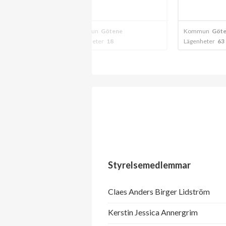
tene
Kommun
Götene
Kommun
Göt
4
Lägenheter
18
Lägenheter
63
Styrelsemedlemmar
Claes Anders Birger Lidström
Kerstin Jessica Annergrim