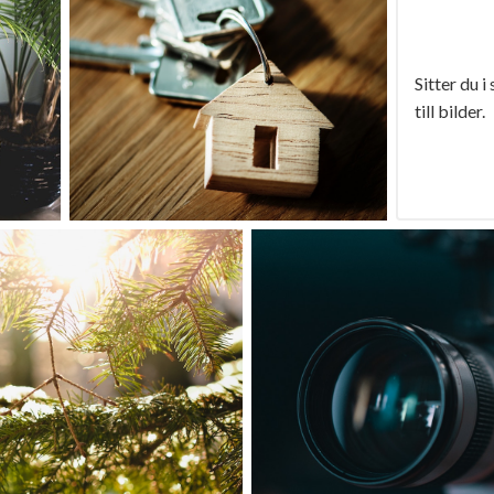
Sitter du i
till bilder.