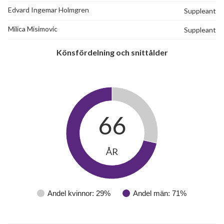
Edvard Ingemar Holmgren
Suppleant
Milica Misimovic
Suppleant
Könsfördelning och snittålder
66
ÅR
Andel kvinnor: 29%
Andel män: 71%