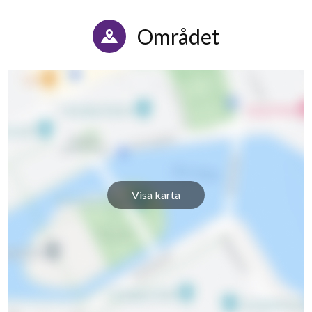
Området
Visa karta