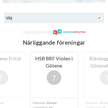
Välj
I samarbete med
Närliggande föreningar
ne Fritid
HSB BRF Violen i
Riksbyg
Götene
Göteneh
ene
Kommun
Götene
Kommun
Göten
Lägenheter
63
Lägenheter
54