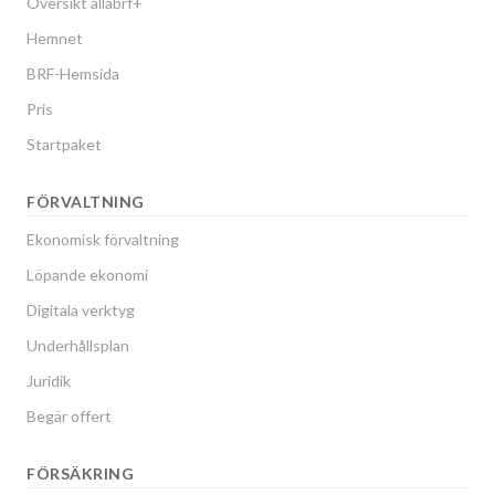
Översikt allabrf+
Hemnet
BRF-Hemsida
Pris
Startpaket
FÖRVALTNING
Ekonomisk förvaltning
Löpande ekonomi
Digitala verktyg
Underhållsplan
Juridik
Begär offert
FÖRSÄKRING