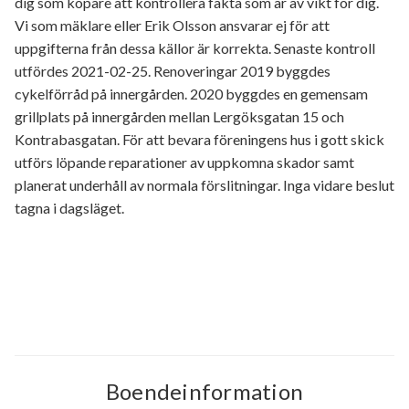
dig som köpare att kontrollera fakta som är av vikt för dig.
Vi som mäklare eller Erik Olsson ansvarar ej för att
uppgifterna från dessa källor är korrekta. Senaste kontroll
utfördes 2021-02-25. Renoveringar 2019 byggdes
cykelförråd på innergården. 2020 byggdes en gemensam
grillplats på innergården mellan Lergöksgatan 15 och
Kontrabasgatan. För att bevara föreningens hus i gott skick
utförs löpande reparationer av uppkomna skador samt
planerat underhåll av normala förslitningar. Inga vidare beslut
tagna i dagsläget.
Boendeinformation