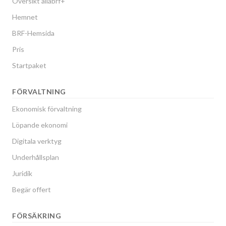
Översikt allabrf+
Hemnet
BRF-Hemsida
Pris
Startpaket
FÖRVALTNING
Ekonomisk förvaltning
Löpande ekonomi
Digitala verktyg
Underhållsplan
Juridik
Begär offert
FÖRSÄKRING