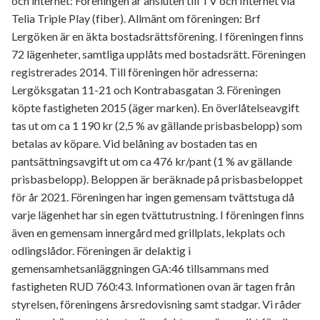
och internet: Föreningen är ansluten till TV och Internet via
Telia Triple Play (fiber). Allmänt om föreningen: Brf
Lergöken är en äkta bostadsrättsförening. I föreningen finns
72 lägenheter, samtliga upplåts med bostadsrätt. Föreningen
registrerades 2014. Till föreningen hör adresserna:
Lergöksgatan 11-21 och Kontrabasgatan 3. Föreningen
köpte fastigheten 2015 (äger marken). En överlåtelseavgift
tas ut om ca 1 190 kr (2,5 % av gällande prisbasbelopp) som
betalas av köpare. Vid belåning av bostaden tas en
pantsättningsavgift ut om ca 476 kr/pant (1 % av gällande
prisbasbelopp). Beloppen är beräknade på prisbasbeloppet
för år 2021. Föreningen har ingen gemensam tvättstuga då
varje lägenhet har sin egen tvättutrustning. I föreningen finns
även en gemensam innergård med grillplats, lekplats och
odlingslådor. Föreningen är delaktig i
gemensamhetsanläggningen GA:46 tillsammans med
fastigheten RUD 760:43. Informationen ovan är tagen från
styrelsen, föreningens årsredovisning samt stadgar. Vi råder