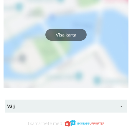
Visa karta
72
lägenheter
Välj
I samarbete med