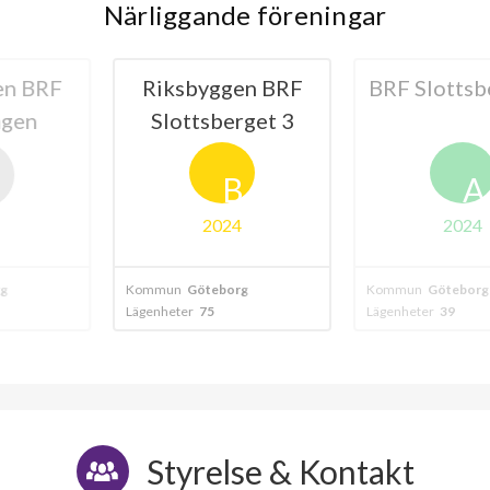
Närliggande föreningar
ggen BRF
BRF Slottsberget 1
HSB
berget 3
Greveg
Göte
B
A
024
2024
borg
Kommun
Göteborg
Kommun
Göteb
Lägenheter
39
Lägenheter
444
Styrelse & Kontakt