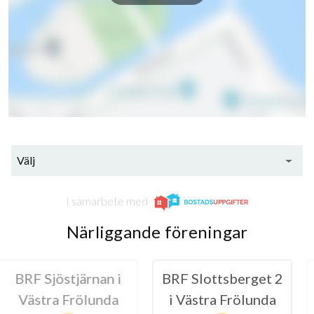
Välj
I samarbete med
Närliggande föreningar
tjärnan i
BRF Slottsberget 2
HSB
Frölunda
i Västra Frölunda
Kvarte