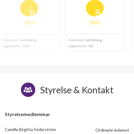
Göte
B
B
024
2025
20
borg
Kommun
Göteborg
Kommun
Göteb
0
Lägenheter
40
Lägenheter
268
Styrelse & Kontakt
Styrelsemedlemmar
Camilla Birgitta Söderström
Ordinarie ledamot