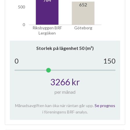
652
500
0
Riksbyggen BRF
Göteborg
Lergöken
Storlek på lägenhet
50
(m²)
0
150
3266 kr
per månad
Månadsavgiften kan öka när räntan går upp.
Se prognos
i föreningens BRF-analys.