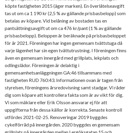
köpte fastigheten 2015 (äger marken). En överlåtelseavgift
tas ut om ca 1 190 kr (2,5 % av gällande prisbasbelopp) som
betalas av köpare. Vid belåning av bostaden tas en
pantsättningsavgift ut om ca 476 kr/pant (1 % av gällande
prisbasbelopp). Beloppen är beräknade på prisbasbeloppet
för år 2021. Föreningen har ingen gemensam tvättstuga då
varje lägenhet har sin egen tvättutrustning. I föreningen finns
även en gemensam innergård med grillplats, lekplats och
odlingslådor. Föreningen är delaktig i
gemensamhetsanläggningen GA:46 tillsammans med
fastigheten RUD 760:43. Informationen ovan är tagen från
styrelsen, föreningens årsredovisning samt stadgar. Vi råder
dig som köpare att kontrollera fakta som är av vikt för dig.
Vi som mäklare eller Erik Olsson ansvarar ej för att
uppgifterna från dessa källor är korrekta. Senaste kontroll
utfördes 2021-02-25. Renoveringar 2019 byggdes
cykelförråd på innergården. 2020 byggdes en gemensam
grillplats på innergården mellan Lergöksgatan 15 och