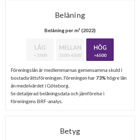
Belåning
Belåning per m² (2022)
LÅG
MELLAN
HÖG
< 3500
3500-6500
>6500
Föreningslån är medlemmarnas gemensamma skuld i
bostadsrättsföreningen. Föreningen har
73%
högre lån
än medelvärdet i Göteborg.
Se detaljerad belåningsdata och jämförelse i
föreningens BRF-analys.
Betyg