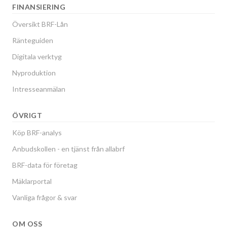
FINANSIERING
Översikt BRF-Lån
Ränteguiden
Digitala verktyg
Nyproduktion
Intresseanmälan
ÖVRIGT
Köp BRF-analys
Anbudskollen - en tjänst från allabrf
BRF-data för företag
Mäklarportal
Vanliga frågor & svar
OM OSS