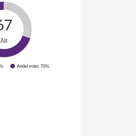
67
ÅR
0%
Andel män: 70%