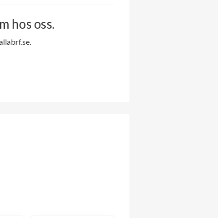
m hos oss.
labrf.se.