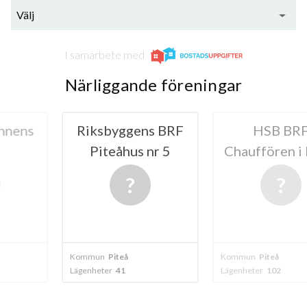
Välj
I samarbete med
Närliggande föreningar
gens BRF
HSB BRF
BRF Pite
us nr 5
Chauffören i Piteå
å
Kommun
Piteå
Kommun
Piteå
Lägenheter
102
Lägenheter
12