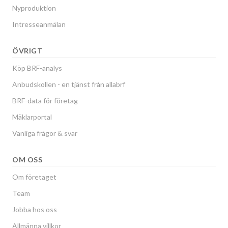
Nyproduktion
Intresseanmälan
ÖVRIGT
Köp BRF-analys
Anbudskollen - en tjänst från allabrf
BRF-data för företag
Mäklarportal
Vanliga frågor & svar
OM OSS
Om företaget
Team
Jobba hos oss
Allmänna villkor