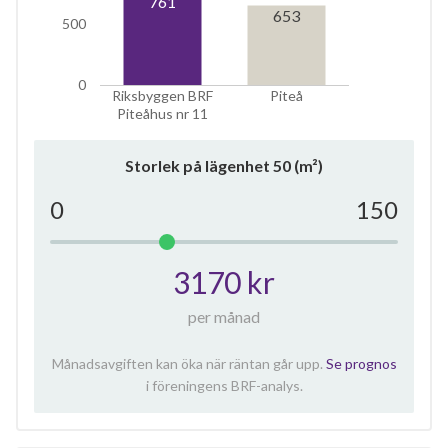
761
653
500
0
Riksbyggen BRF
Piteå
Piteåhus nr 11
Storlek på lägenhet
50
(m²)
0
150
3170 kr
per månad
Månadsavgiften kan öka när räntan går upp.
Se prognos
i föreningens BRF-analys.