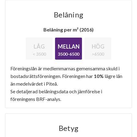
Belåning
Belåning per m² (2016)
LÅG
MELLAN
HÖG
< 3500
3500-6500
>6500
Föreningslån är medlemmarnas gemensamma skuld i
bostadsrättsföreningen. Föreningen har
10%
lägre lån
än medelvärdet i Piteå.
Se detaljerad belåningsdata och jämförelse i
föreningens BRF-analys.
Betyg