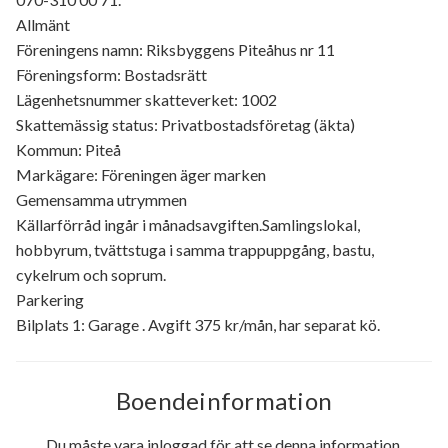
Allmänt
Föreningens namn: Riksbyggens Piteåhus nr 11
Föreningsform: Bostadsrätt
Lägenhetsnummer skatteverket: 1002
Skattemässig status: Privatbostadsföretag (äkta)
Kommun: Piteå
Markägare: Föreningen äger marken
Gemensamma utrymmen
Källarförråd ingår i månadsavgiften.Samlingslokal,
hobbyrum, tvättstuga i samma trappuppgång, bastu,
cykelrum och soprum.
Parkering
Bilplats 1: Garage . Avgift 375 kr/mån, har separat kö.
Boendeinformation
Du måste vara inloggad för att se denna information.