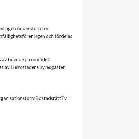
eningen Anderstorp för.
ällighetsföreningen och fördelas
as av boende på området.
das av Heimstadens hyresgäster.
r.OrganisationsformBostadsrättTv