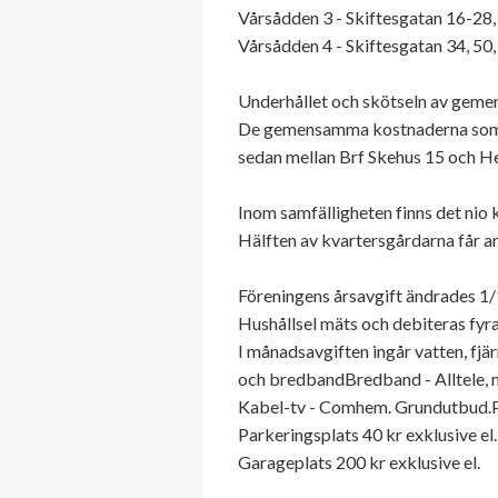
Vårsådden 3 - Skiftesgatan 16-28, 5
Vårsådden 4 - Skiftesgatan 34, 50, 
Underhållet och skötseln av geme
De gemensamma kostnaderna som b
sedan mellan Brf Skehus 15 och H
Inom samfälligheten finns det nio
Hälften av kvartersgårdarna får a
Föreningens årsavgift ändrades 1
Hushållsel mäts och debiteras fyra
I månadsavgiften ingår vatten, fjä
och bredbandBredband - Alltele, 
Kabel-tv - Comhem. Grundutbud.P
Parkeringsplats 40 kr exklusive el.
Garageplats 200 kr exklusive el.