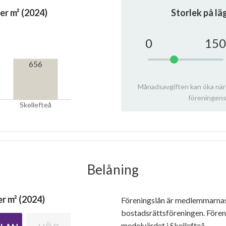
er m² (2024)
Storlek på l
0
150
656
Månadsavgiften kan öka när
föreningens
Skellefteå
Belåning
r m² (2024)
Föreningslån är medlemmarna
bostadsrättsföreningen. Före
medelvärdet i Skellefteå.