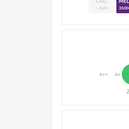
LÅG
MEL
< 3500
3500