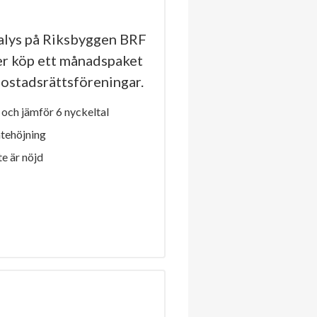
lys på Riksbyggen BRF
ler köp ett månadspaket
a bostadsrättsföreningar.
och jämför 6 nyckeltal
ntehöjning
e är nöjd