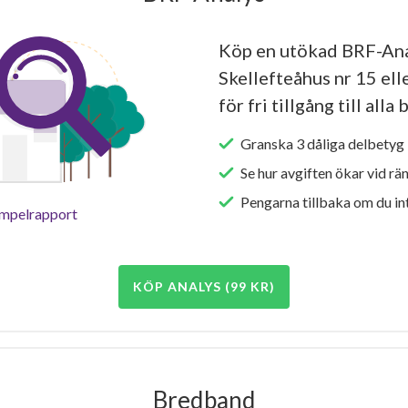
Köp en utökad BRF-Ana
Skellefteåhus nr 15 el
för fri tillgång till all
Granska 3 dåliga delbetyg 
Se hur avgiften ökar vid rä
Pengarna tillbaka om du int
empelrapport
KÖP ANALYS (99 KR)
Bredband