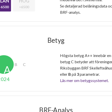
LAN
HÖG
Se detaljerad belåningsdata oc
-6500
>6500
BRF-analys.
Betyg
Högsta betyg A++ innebär en
betyg C betyder att föreninge
Riksbyggen BRF Skellefteåhus 
eller
B
på
3
parametrar.
2024
Läs mer om betygssystemet.
BRF-Analys