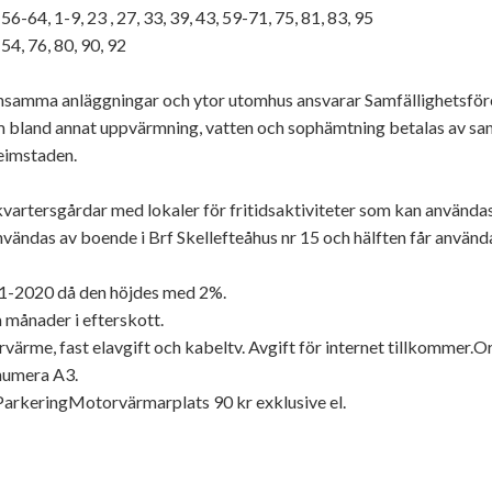
6-64, 1-9, 23 , 27, 33, 39, 43, 59-71, 75, 81, 83, 95
54, 76, 80, 90, 92
nsamma anläggningar och ytor utomhus ansvarar Samfällighetsför
land annat uppvärmning, vatten och sophämtning betalas av samf
eimstaden.
 kvartersgårdar med lokaler för fritidsaktiviteter som kan använd
nvändas av boende i Brf Skellefteåhus nr 15 och hälften får använ
/1-2020 då den höjdes med 2%.
 månader i efterskott.
rrvärme, fast elavgift och kabeltv. Avgift för internet tillkomme
numera A3.
arkeringMotorvärmarplats 90 kr exklusive el.