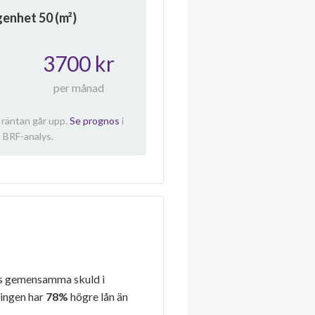
ägenhet
50
(m²)
3700 kr
per månad
 räntan går upp.
Se prognos
i
 BRF-analys.
s gemensamma skuld i
ningen har
78%
högre lån än