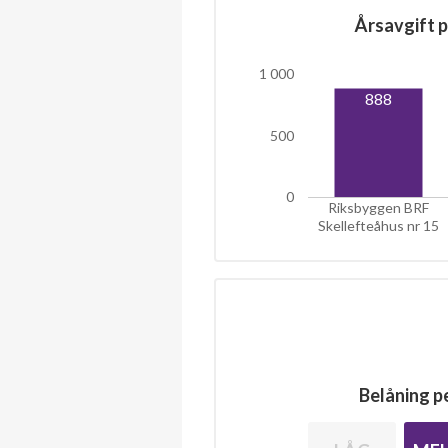
Årsavgift p
1 000
888
500
0
Riksbyggen BRF
Skellefteåhus nr 15
Belåning pe